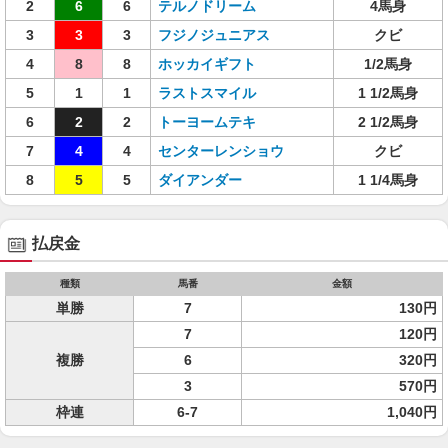
2
6
6
テルノドリーム
4馬身
3
3
3
フジノジュニアス
クビ
4
8
8
ホッカイギフト
1/2馬身
5
1
1
ラストスマイル
1 1/2馬身
6
2
2
トーヨームテキ
2 1/2馬身
7
4
4
センターレンショウ
クビ
8
5
5
ダイアンダー
1 1/4馬身
払戻金
種類
馬番
金額
単勝
7
130円
7
120円
複勝
6
320円
3
570円
枠連
6-7
1,040円