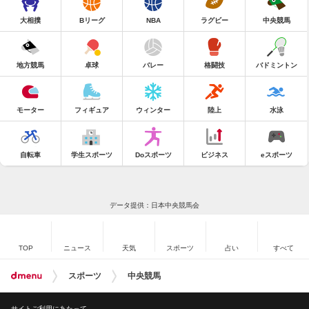
大相撲
Bリーグ
NBA
ラグビー
中央競馬
地方競馬
卓球
バレー
格闘技
バドミントン
モーター
フィギュア
ウィンター
陸上
水泳
自転車
学生スポーツ
Doスポーツ
ビジネス
eスポーツ
データ提供：日本中央競馬会
TOP
ニュース
天気
スポーツ
占い
すべて
スポーツ
中央競馬
サイトご利用にあたって