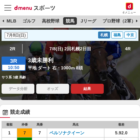
dメニュー
球
MLB
ゴルフ
高校野球
競馬
Jリーグ
プロ野球（2軍）
札幌
福島
中京
2R
7/8(日) 2回札幌2日目
4R
3歳未勝利
3R
10:50
平地 ダート 右・1000m 8頭
サラ系 3歳 馬齢
データ分析
オッズ
結果
競走成績
着順
枠番
馬番
馬名
着差
1
7
7
ペルソナクイーン
5.92.0