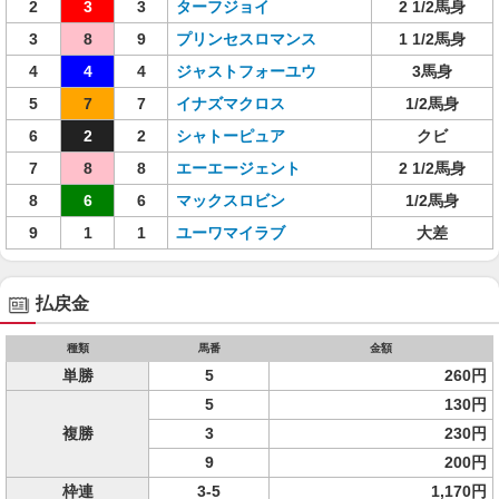
2
3
3
ターフジョイ
2 1/2馬身
3
8
9
プリンセスロマンス
1 1/2馬身
4
4
4
ジャストフォーユウ
3馬身
5
7
7
イナズマクロス
1/2馬身
6
2
2
シャトーピュア
クビ
7
8
8
エーエージェント
2 1/2馬身
8
6
6
マックスロビン
1/2馬身
9
1
1
ユーワマイラブ
大差
払戻金
種類
馬番
金額
単勝
5
260円
5
130円
複勝
3
230円
9
200円
枠連
3-5
1,170円