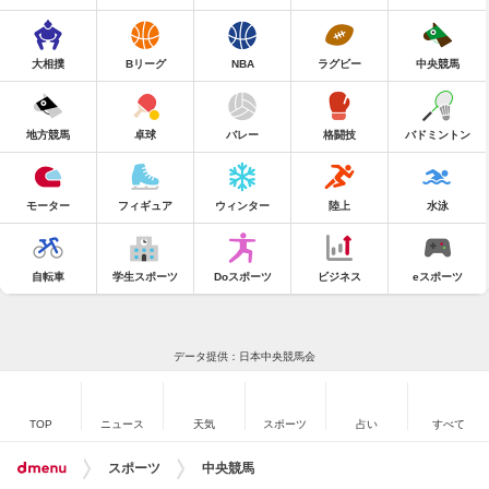
大相撲
Bリーグ
NBA
ラグビー
中央競馬
地方競馬
卓球
バレー
格闘技
バドミントン
モーター
フィギュア
ウィンター
陸上
水泳
自転車
学生スポーツ
Doスポーツ
ビジネス
eスポーツ
データ提供：日本中央競馬会
TOP
ニュース
天気
スポーツ
占い
すべて
スポーツ
中央競馬