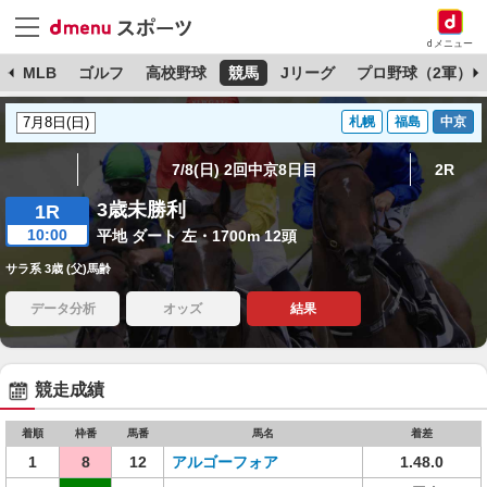
dメニュー
球
MLB
ゴルフ
高校野球
競馬
Jリーグ
プロ野球（2軍）
札幌
福島
中京
7/8(日) 2回中京8日目
2R
3歳未勝利
1R
10:00
平地 ダート 左・1700m 12頭
サラ系 3歳 (父)馬齢
データ分析
オッズ
結果
競走成績
着順
枠番
馬番
馬名
着差
1
8
12
アルゴーフォア
1.48.0