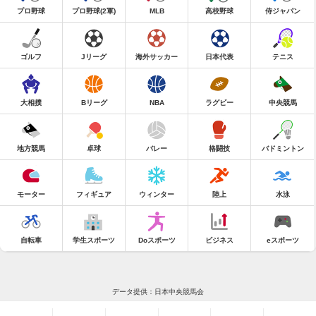
プロ野球
プロ野球(2軍)
MLB
高校野球
侍ジャパン
ゴルフ
Jリーグ
海外サッカー
日本代表
テニス
大相撲
Bリーグ
NBA
ラグビー
中央競馬
地方競馬
卓球
バレー
格闘技
バドミントン
モーター
フィギュア
ウィンター
陸上
水泳
自転車
学生スポーツ
Doスポーツ
ビジネス
eスポーツ
データ提供：日本中央競馬会