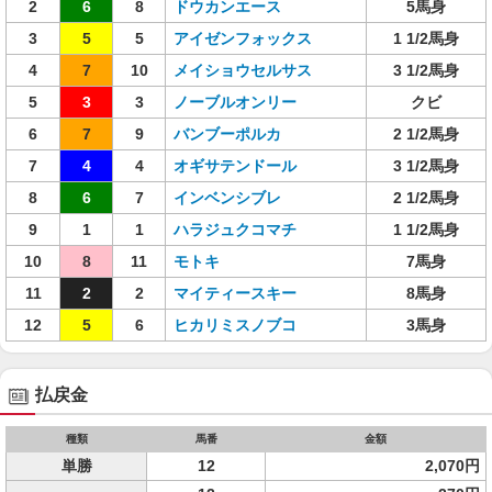
2
6
8
ドウカンエース
5馬身
3
5
5
アイゼンフォックス
1 1/2馬身
4
7
10
メイショウセルサス
3 1/2馬身
5
3
3
ノーブルオンリー
クビ
6
7
9
バンブーポルカ
2 1/2馬身
7
4
4
オギサテンドール
3 1/2馬身
8
6
7
インベンシブレ
2 1/2馬身
9
1
1
ハラジュクコマチ
1 1/2馬身
10
8
11
モトキ
7馬身
11
2
2
マイティースキー
8馬身
12
5
6
ヒカリミスノブコ
3馬身
払戻金
種類
馬番
金額
単勝
12
2,070円