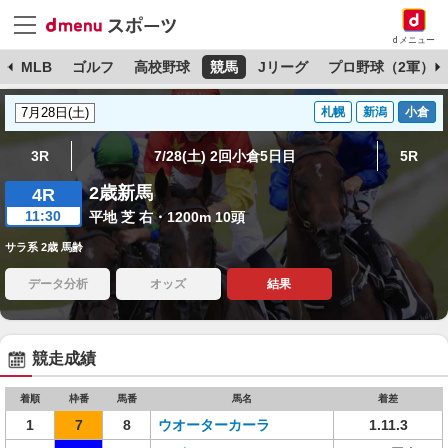
dメニュー
球
MLB
ゴルフ
高校野球
競馬
Jリーグ
プロ野球（2軍）
札幌
新潟
小倉
3R
7/28(土) 2回小倉5日目
5R
2歳新馬
4R
11:30
平地 芝 右・1200m 10頭
サラ系 2歳 馬齢
データ分析
オッズ
結果
競走成績
着順
枠番
馬番
馬名
着差
1
7
8
ウオーターカーラ
1.11.3