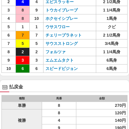
2
4
4
エビスラッキー
2 1/2馬身
3
8
9
トウカイブレーブ
1 1/4馬身
4
8
10
ホクセイシプレー
1馬身
5
1
1
ウサスワロー
クビ
6
7
7
チェリープラネット
2 1/2馬身
7
5
5
サウスストロング
3/4馬身
8
2
2
フォルツァ
1 1/4馬身
9
3
3
エムエムタクト
6馬身
10
6
6
スピードビジョン
6馬身
払戻金
種類
馬番
金額
単勝
8
270円
8
120円
複勝
4
140円
9
190円