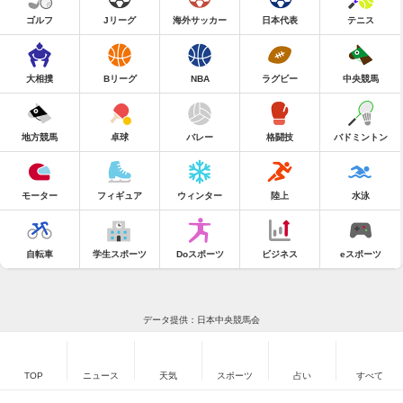
ゴルフ
Jリーグ
海外サッカー
日本代表
テニス
大相撲
Bリーグ
NBA
ラグビー
中央競馬
地方競馬
卓球
バレー
格闘技
バドミントン
モーター
フィギュア
ウィンター
陸上
水泳
自転車
学生スポーツ
Doスポーツ
ビジネス
eスポーツ
データ提供：日本中央競馬会
TOP
ニュース
天気
スポーツ
占い
すべて