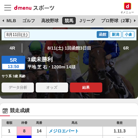
dメニュー
球
MLB
ゴルフ
高校野球
競馬
Jリーグ
プロ野球（2軍）
函館
新潟
小倉
4R
8/11(土) 1回函館3日目
6R
3歳未勝利
5R
13:50
平地 芝 右・1200m 14頭
サラ系 3歳 馬齢
データ分析
オッズ
結果
競走成績
着順
枠番
馬番
馬名
着差
1
8
14
メジロエバート
1.11.3