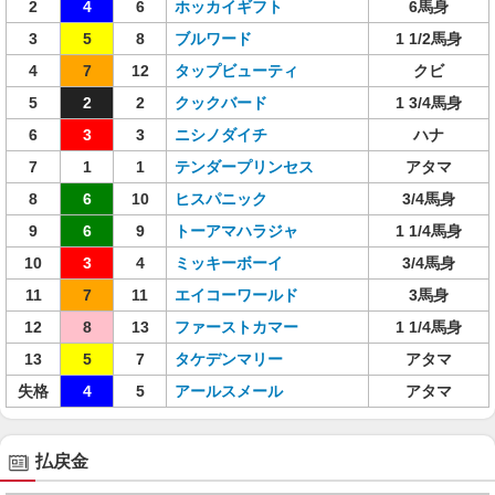
2
4
6
ホッカイギフト
6馬身
3
5
8
ブルワード
1 1/2馬身
4
7
12
タップビューティ
クビ
5
2
2
クックバード
1 3/4馬身
6
3
3
ニシノダイチ
ハナ
7
1
1
テンダープリンセス
アタマ
8
6
10
ヒスパニック
3/4馬身
9
6
9
トーアマハラジャ
1 1/4馬身
10
3
4
ミッキーボーイ
3/4馬身
11
7
11
エイコーワールド
3馬身
12
8
13
ファーストカマー
1 1/4馬身
13
5
7
タケデンマリー
アタマ
失格
4
5
アールスメール
アタマ
払戻金