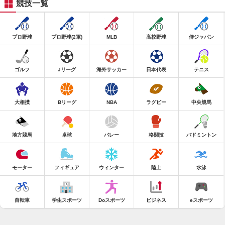
競技一覧
プロ野球
プロ野球(2軍)
MLB
高校野球
侍ジャパン
ゴルフ
Jリーグ
海外サッカー
日本代表
テニス
大相撲
Bリーグ
NBA
ラグビー
中央競馬
地方競馬
卓球
バレー
格闘技
バドミントン
モーター
フィギュア
ウィンター
陸上
水泳
自転車
学生スポーツ
Doスポーツ
ビジネス
eスポーツ