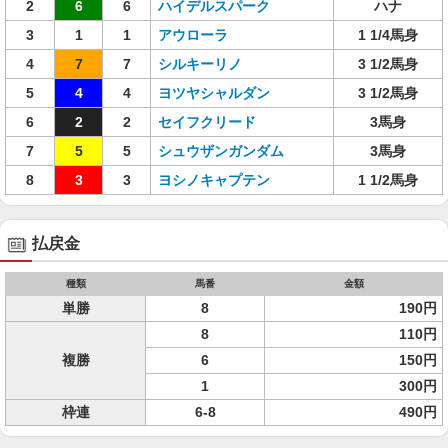
2
6
6
ハイデルスパーク
ハナ
3
1
1
アウローラ
1 1/4馬身
4
7
7
シルキーリノ
3 1/2馬身
5
4
4
ヨツヤシャルダン
3 1/2馬身
6
2
2
セイフクリード
3馬身
7
5
5
シュウザンガンダム
3馬身
8
3
3
ヨシノキャプテン
1 1/2馬身
払戻金
種類
馬番
金額
単勝
8
190円
8
110円
複勝
6
150円
1
300円
枠連
6-8
490円