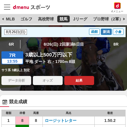
dメニュー
球
MLB
ゴルフ
高校野球
競馬
Jリーグ
プロ野球（2軍）
函館
新潟
小倉
6R
8/26(日) 2回新潟6日目
8R
3歳以上500万円以下
7R
13:55
平地 ダート 右・1700m 8頭
サラ系 3歳以上 別定
データ分析
オッズ
結果
競走成績
着順
枠番
馬番
馬名
着差
1
8
8
ロージットレター
1.50.2