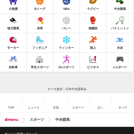
大相撲
Bリーグ
NBA
ラグビー
中央競馬
地方競馬
卓球
バレー
格闘技
バドミントン
モーター
フィギュア
ウィンター
陸上
水泳
自転車
学生スポーツ
Doスポーツ
ビジネス
eスポーツ
データ提供：日本中央競馬会
TOP
ニュース
天気
スポーツ
占い
すべて
スポーツ
中央競馬
サイトご利用にあたって