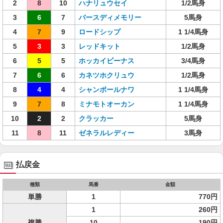
2
8
10
ハナリュウセイ
1/2馬身
3
6
7
バースディメモリー
5馬身
4
7
9
ロードシップ
1 1/4馬身
5
3
3
レッドキット
1/2馬身
6
5
5
ホッカイビーナス
3/4馬身
7
6
6
カネツホクリュウ
1/2馬身
8
4
4
シャンボールナワ
1 1/4馬身
9
7
8
ミナモトオーカン
1 1/4馬身
10
2
2
クラッカー
5馬身
11
8
11
ゼネラルレディー
3馬身
払戻金
種類
馬番
金額
単勝
1
770円
1
260円
複勝
10
190円