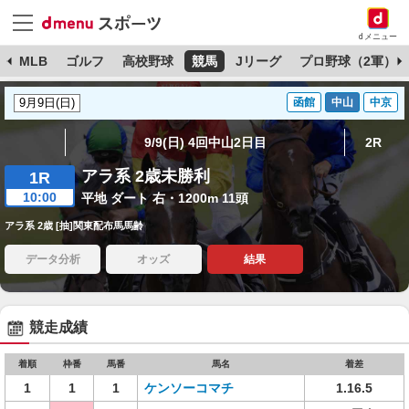
dメニュー
球
MLB
ゴルフ
高校野球
競馬
Jリーグ
プロ野球（2軍）
函館
中山
中京
9/9(日) 4回中山2日目
2R
アラ系 2歳未勝利
1R
10:00
平地 ダート 右・1200m 11頭
アラ系 2歳 [抽]関東配布馬馬齢
データ分析
オッズ
結果
競走成績
着順
枠番
馬番
馬名
着差
1
1
1
ケンソーコマチ
1.16.5