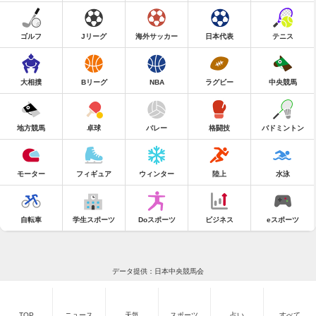
ゴルフ
Jリーグ
海外サッカー
日本代表
テニス
大相撲
Bリーグ
NBA
ラグビー
中央競馬
地方競馬
卓球
バレー
格闘技
バドミントン
モーター
フィギュア
ウィンター
陸上
水泳
自転車
学生スポーツ
Doスポーツ
ビジネス
eスポーツ
データ提供：日本中央競馬会
TOP
ニュース
天気
スポーツ
占い
すべて