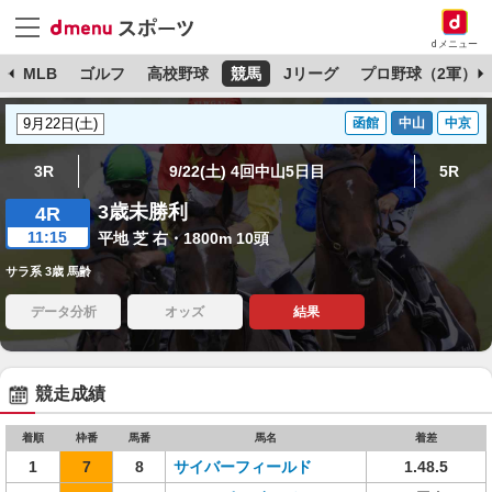
dメニュー
球
MLB
ゴルフ
高校野球
競馬
Jリーグ
プロ野球（2軍）
函館
中山
中京
3R
9/22(土) 4回中山5日目
5R
3歳未勝利
4R
11:15
平地 芝 右・1800m 10頭
サラ系 3歳 馬齢
データ分析
オッズ
結果
競走成績
着順
枠番
馬番
馬名
着差
1
7
8
サイバーフィールド
1.48.5