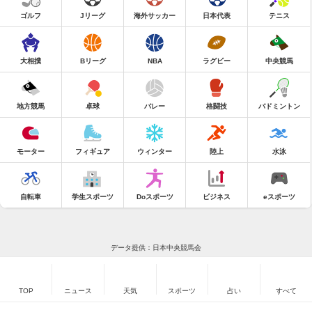
ゴルフ
Jリーグ
海外サッカー
日本代表
テニス
大相撲
Bリーグ
NBA
ラグビー
中央競馬
地方競馬
卓球
バレー
格闘技
バドミントン
モーター
フィギュア
ウィンター
陸上
水泳
自転車
学生スポーツ
Doスポーツ
ビジネス
eスポーツ
データ提供：日本中央競馬会
TOP
ニュース
天気
スポーツ
占い
すべて