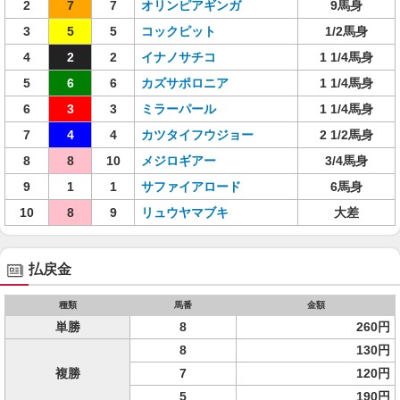
2
7
7
オリンピアギンガ
9馬身
3
5
5
コックピット
1/2馬身
4
2
2
イナノサチコ
1 1/4馬身
5
6
6
カズサポロニア
1 1/4馬身
6
3
3
ミラーパール
1 1/4馬身
7
4
4
カツタイフウジョー
2 1/2馬身
8
8
10
メジロギアー
3/4馬身
9
1
1
サファイアロード
6馬身
10
8
9
リュウヤマブキ
大差
払戻金
種類
馬番
金額
単勝
8
260円
8
130円
複勝
7
120円
5
190円