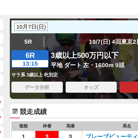
5R
10/7(日) 4回東京
6R
3歳以上500万円以下
13:15
平地 ダート 左・1600m 9頭
サラ系 3歳以上 牝別定
データ分析
オッズ
競走成績
着順
枠番
馬番
馬名
1
3
3
ブレーブビューティ