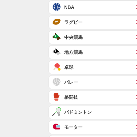
NBA
ラグビー
中央競馬
地方競馬
卓球
バレー
格闘技
バドミントン
モーター