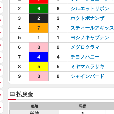
2
6
6
シルエットリボン
3
2
2
ホクトボナンザ
4
7
7
スティールアキッス
5
1
1
ヨシノキャプテン
6
8
9
メグロクラマ
7
4
4
チヨノハニー
8
5
5
ミヤマムラサキ
9
8
8
シャインバード
払戻金
種類
馬番
単勝
3