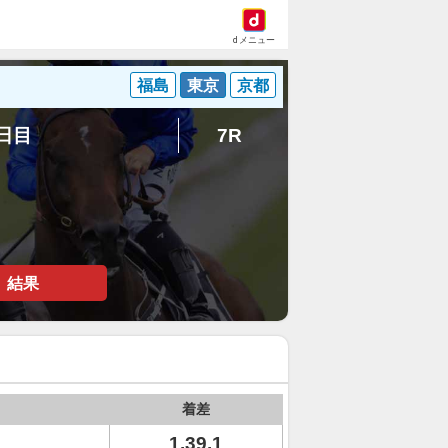
dメニュー
福島
東京
京都
2日目
7R
結果
着差
1.39.1