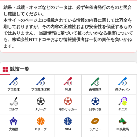
結果・成績・オッズなどのデータは、必ず主催者発行のものと照合
し確認してください。
本サイトのページ上に掲載されている情報の内容に関しては万全を
期しておりますが、その内容の正確性および安全性を保証するもの
ではありません。 当該情報に基づいて被ったいかなる損害について
も、株式会社NTTドコモおよび情報提供者は一切の責任を負いかね
ます。
競技一覧
プロ野球
プロ野球(2軍)
MLB
高校野球
侍ジャパン
ゴルフ
Jリーグ
海外サッカー
日本代表
テニス
大相撲
Bリーグ
NBA
ラグビー
中央競馬