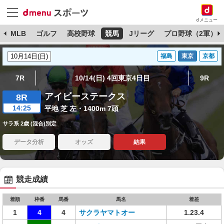
dメニュー
球
MLB
ゴルフ
高校野球
競馬
Jリーグ
プロ野球（2軍）
福島
東京
京都
7R
10/14(日) 4回東京4日目
9R
アイビーステークス
8R
14:25
平地 芝 左・1400m 7頭
サラ系 2歳 (混合)別定
データ分析
オッズ
結果
競走成績
着順
枠番
馬番
馬名
着差
1
4
4
サクラヤマトオー
1.23.4