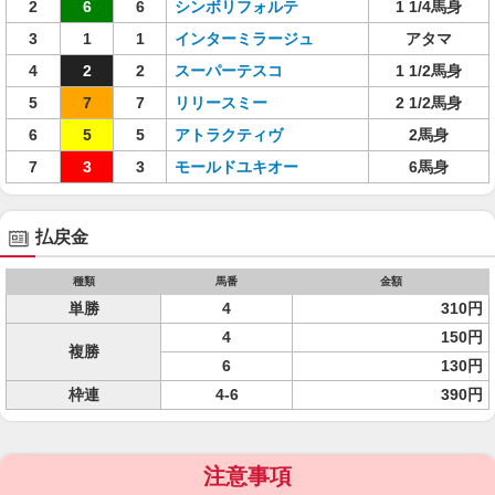
2
6
6
シンボリフォルテ
1 1/4馬身
3
1
1
インターミラージュ
アタマ
4
2
2
スーパーテスコ
1 1/2馬身
5
7
7
リリースミー
2 1/2馬身
6
5
5
アトラクティヴ
2馬身
7
3
3
モールドユキオー
6馬身
払戻金
種類
馬番
金額
単勝
4
310円
4
150円
複勝
6
130円
枠連
4-6
390円
注意事項