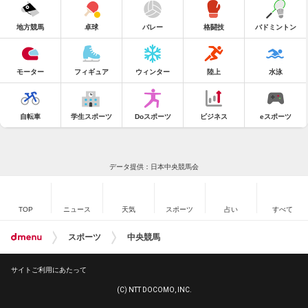
地方競馬
卓球
バレー
格闘技
バドミントン
モーター
フィギュア
ウィンター
陸上
水泳
自転車
学生スポーツ
Doスポーツ
ビジネス
eスポーツ
データ提供：日本中央競馬会
TOP
ニュース
天気
スポーツ
占い
すべて
スポーツ
中央競馬
サイトご利用にあたって
(C) NTT DOCOMO, INC.