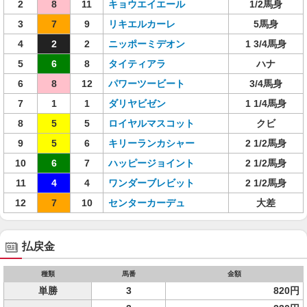
2
8
11
キョウエイエール
1/2馬身
3
7
9
リキエルカーレ
5馬身
4
2
2
ニッポーミデオン
1 3/4馬身
5
6
8
タイティアラ
ハナ
6
8
12
パワーツービート
3/4馬身
7
1
1
ダリヤビゼン
1 1/4馬身
8
5
5
ロイヤルマスコット
クビ
9
5
6
キリーランカシャー
2 1/2馬身
10
6
7
ハッピージョイント
2 1/2馬身
11
4
4
ワンダーブレビット
2 1/2馬身
12
7
10
センターカーデュ
大差
払戻金
種類
馬番
金額
単勝
3
820円