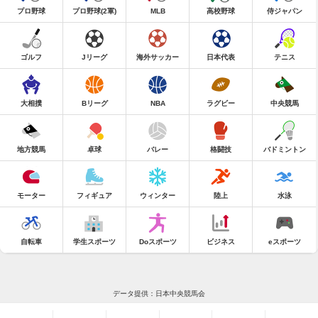
プロ野球
プロ野球(2軍)
MLB
高校野球
侍ジャパン
ゴルフ
Jリーグ
海外サッカー
日本代表
テニス
大相撲
Bリーグ
NBA
ラグビー
中央競馬
地方競馬
卓球
バレー
格闘技
バドミントン
モーター
フィギュア
ウィンター
陸上
水泳
自転車
学生スポーツ
Doスポーツ
ビジネス
eスポーツ
データ提供：日本中央競馬会