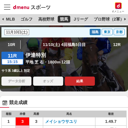
dメニュー
球
MLB
ゴルフ
高校野球
競馬
Jリーグ
プロ野球（2軍）
福島
東京
京都
10R
11/10(土) 4回福島5日目
12R
伊達特別
11R
15:15
平地 芝 右・1800m 12頭
サラ系 3歳以上 別定
データ分析
オッズ
結果
競走成績
着順
枠番
馬番
馬名
着差
1
3
3
メイショウサユリ
1.49.7