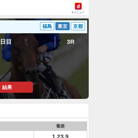
dメニュー
福島
東京
京都
6日目
3R
結果
着差
1.23.9