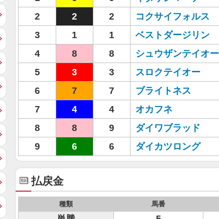
2
2
2
コクサイフォルス
3
1
1
ベストダージリン
4
8
8
シュウザンテイオー
5
3
3
スロクテイオー
6
7
7
ブライトネス
7
4
4
オカフネ
8
8
9
ダイワブラッド
9
6
6
ダイカツロング
払戻金
種類
馬番
単勝
5