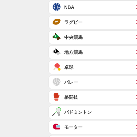
NBA
ラグビー
中央競馬
地方競馬
卓球
バレー
格闘技
バドミントン
モーター