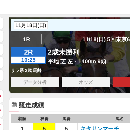
1R
11/18(日) 5回東京
2R
2歳未勝利
10:25
平地 芝 左・1400m 9頭
サラ系 2歳 馬齢
データ分析
オッズ
競走成績
着順
枠番
馬番
馬名
1
5
5
キタサンマーチ