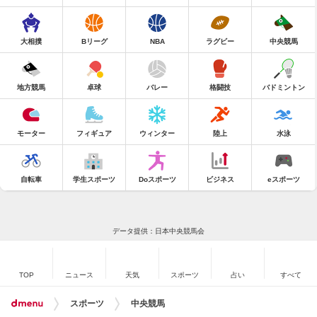
大相撲
Bリーグ
NBA
ラグビー
中央競馬
地方競馬
卓球
バレー
格闘技
バドミントン
モーター
フィギュア
ウィンター
陸上
水泳
自転車
学生スポーツ
Doスポーツ
ビジネス
eスポーツ
データ提供：日本中央競馬会
TOP
ニュース
天気
スポーツ
占い
すべて
スポーツ
中央競馬