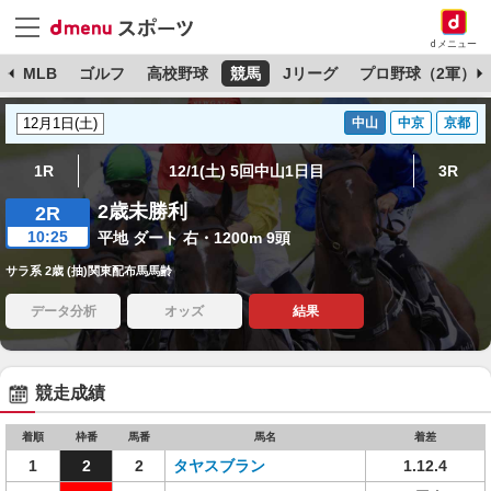
dメニュー
球
MLB
ゴルフ
高校野球
競馬
Jリーグ
プロ野球（2軍）
中山
中京
京都
1R
12/1(土) 5回中山1日目
3R
2歳未勝利
2R
10:25
平地 ダート 右・1200m 9頭
サラ系 2歳 (抽)関東配布馬馬齢
データ分析
オッズ
結果
競走成績
着順
枠番
馬番
馬名
着差
1
2
2
タヤスブラン
1.12.4