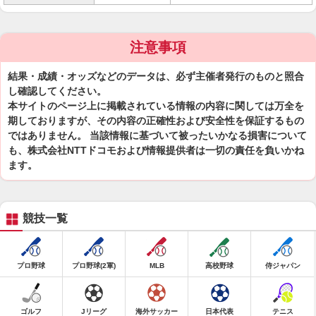
注意事項
結果・成績・オッズなどのデータは、必ず主催者発行のものと照合
し確認してください。
本サイトのページ上に掲載されている情報の内容に関しては万全を
期しておりますが、その内容の正確性および安全性を保証するもの
ではありません。 当該情報に基づいて被ったいかなる損害について
も、株式会社NTTドコモおよび情報提供者は一切の責任を負いかね
ます。
競技一覧
プロ野球
プロ野球(2軍)
MLB
高校野球
侍ジャパン
ゴルフ
Jリーグ
海外サッカー
日本代表
テニス