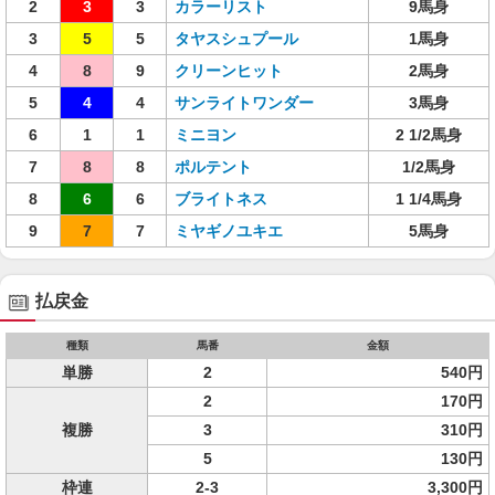
2
3
3
カラーリスト
9馬身
3
5
5
タヤスシュプール
1馬身
4
8
9
クリーンヒット
2馬身
5
4
4
サンライトワンダー
3馬身
6
1
1
ミニヨン
2 1/2馬身
7
8
8
ポルテント
1/2馬身
8
6
6
ブライトネス
1 1/4馬身
9
7
7
ミヤギノユキエ
5馬身
払戻金
種類
馬番
金額
単勝
2
540円
2
170円
複勝
3
310円
5
130円
枠連
2-3
3,300円