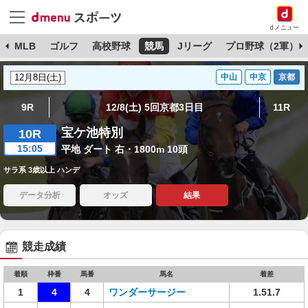
dメニュー
球
MLB
ゴルフ
高校野球
競馬
Jリーグ
プロ野球（2軍）
中山
中京
京都
9R
12/8(土) 5回京都3日目
11R
宝ケ池特別
10R
15:05
平地 ダート 右・1800m 10頭
サラ系 3歳以上 ハンデ
データ分析
オッズ
結果
競走成績
着順
枠番
馬番
馬名
着差
1
4
4
ワンダーサージー
1.51.7