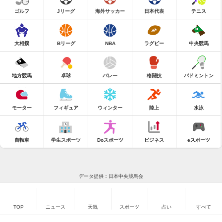
ゴルフ
Jリーグ
海外サッカー
日本代表
テニス
大相撲
Bリーグ
NBA
ラグビー
中央競馬
地方競馬
卓球
バレー
格闘技
バドミントン
モーター
フィギュア
ウィンター
陸上
水泳
自転車
学生スポーツ
Doスポーツ
ビジネス
eスポーツ
データ提供：日本中央競馬会
TOP
ニュース
天気
スポーツ
占い
すべて