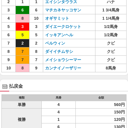
2
1
1
エイシンタウラス
ハナ
3
6
6
マチカネヤッコサン
1 3/4馬身
4
8
10
オギサミット
1 1/4馬身
5
3
3
ダイエークロケット
1/2馬身
6
5
5
イッキアンヘル
1/2馬身
7
2
2
ベルウィン
クビ
8
7
8
ダイイチムサシ
クビ
9
7
7
メイショウシーマー
クビ
10
8
9
カンナイノーザリー
8馬身
払戻金
種類
馬番
金額
単勝
4
560円
4
150円
複勝
1
120円
6
130円