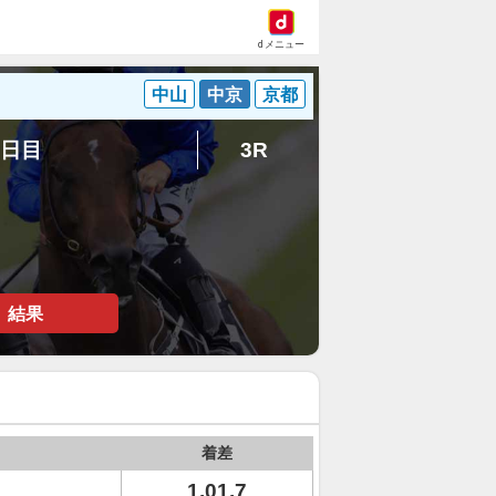
dメニュー
中山
中京
京都
7日目
3R
結果
着差
1.01.7