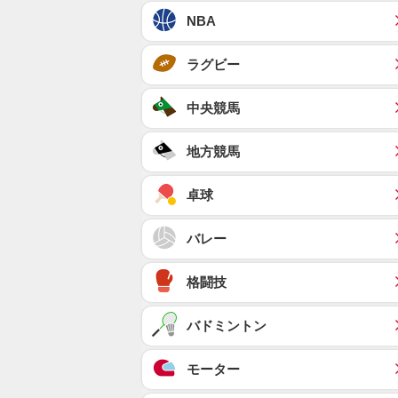
NBA
ラグビー
中央競馬
地方競馬
卓球
バレー
格闘技
バドミントン
モーター