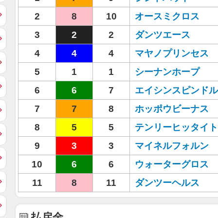
2
8
10
オースミクロス
3
2
2
ダンツエース
4
4
4
マヤノプリンセス
5
1
1
シーナンホープ
6
6
7
エイシンスピンドル
7
7
8
ホッポウビーナス
8
5
5
テンリーヒッタイト
9
3
3
マイネルフォルン
10
6
6
ウォーターグロス
11
8
11
ダンツーヘルス
払戻金