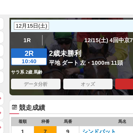
1R
12/15(土) 4回中京
2R
2歳未勝利
10:40
平地 ダート 左・1000m 11頭
サラ系 2歳 馬齢
データ分析
オッズ
競走成績
着順
枠番
馬番
馬名
1
7
9
シンドバット