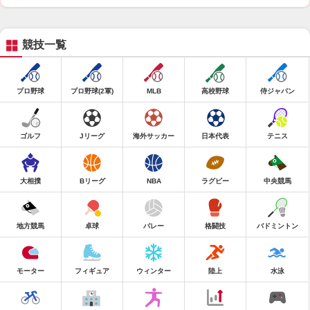
競技一覧
プロ野球
プロ野球(2軍)
MLB
高校野球
侍ジャパン
ゴルフ
Jリーグ
海外サッカー
日本代表
テニス
大相撲
Bリーグ
NBA
ラグビー
中央競馬
地方競馬
卓球
バレー
格闘技
バドミントン
モーター
フィギュア
ウィンター
陸上
水泳