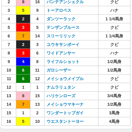
2
8
16
バンテアンシェクル
クビ
3
5
9
トーアロペス
ハナ
4
2
4
ダンツーラック
1 1/4馬身
5
3
5
テンザンブルース
クビ
6
7
14
スリーリリック
1 1/4馬身
7
2
3
ユウキサンボーイ
クビ
8
3
6
ワイドアンサー
ハナ
9
4
8
ライフルショット
1/2馬身
10
6
11
ガロシーザー
1/2馬身
11
6
12
メイショウメイプル
クビ
12
1
1
ナムラリュタン
クビ
13
8
15
ハリケンローズ
3/4馬身
14
7
13
メイショウマキーナ
1/2馬身
15
1
2
ワンダートップガイ
3馬身
16
5
10
ウエスタントーヨー
4馬身