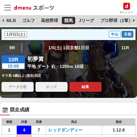
dメニュー
球
MLB
ゴルフ
高校野球
競馬
Jリーグ
プロ野球（2軍）
中山
京都
9R
1/5(土) 1回京都1日目
11R
初夢賞
10R
15:05
平地 ダート 右・1200m 16頭
サラ系 4歳以上 (混合)別定
データ分析
オッズ
結果
競走成績
着順
枠番
馬番
馬名
着差
1
4
7
レッドダンディー
1.12.8