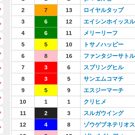
2
7
13
ロイヤルタップ
3
6
12
エイシンホイッスル
4
6
11
メリーリーフ
5
5
10
トサノハッピー
6
8
16
ファンタジーサトル
7
3
6
スプリングヒル
8
3
5
サンエムコマチ
9
5
9
エスジーマーチ
10
1
1
クリヒメ
11
2
3
スルガウイング
12
4
8
ゾウゲブネテリオス