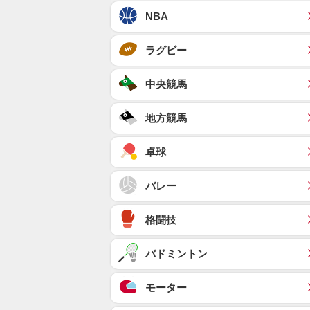
NBA
ラグビー
中央競馬
地方競馬
卓球
バレー
格闘技
バドミントン
モーター