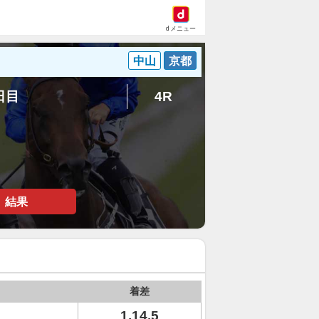
dメニュー
中山
京都
2日目
4R
結果
着差
1.14.5