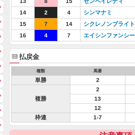
13
8
15
ゼンペイレディ
14
2
4
シンマナミ
15
7
14
シクレノンブライト
16
4
7
エイシンファンシー
払戻金
種類
馬番
単勝
2
2
複勝
13
12
枠連
1-7