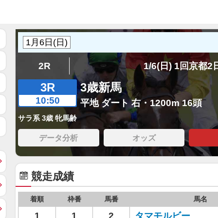
2R
1/6(日) 1回京都
3R
3歳新馬
10:50
平地 ダート 右・1200m 16頭
サラ系 3歳 牝馬齢
データ分析
オッズ
競走成績
着順
枠番
馬番
馬名
1
1
2
タマモルビー