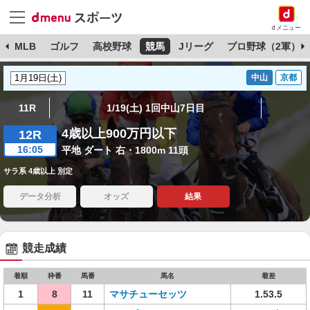
dメニュー
球
MLB
ゴルフ
高校野球
競馬
Jリーグ
プロ野球（2軍）
中山
京都
11R
1/19(土) 1回中山7日目
4歳以上900万円以下
12R
16:05
平地 ダート 右・1800m 11頭
サラ系 4歳以上 別定
データ分析
オッズ
結果
競走成績
着順
枠番
馬番
馬名
着差
1
8
11
マサチューセッツ
1.53.5