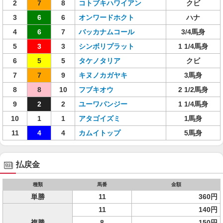
2
7
8
コトブキハワイアン
クビ
3
6
6
オンワードホクト
ハナ
4
6
7
バッカナムコール
3/4馬身
5
3
3
シンボリプラット
1 1/4馬身
6
5
5
タケノタリア
クビ
7
7
9
キヌノカガヤキ
3馬身
8
8
10
フブキオウ
2 1/2馬身
9
2
2
ユーワパンジー
1 1/4馬身
10
1
1
アタゴイズミ
1馬身
11
4
4
カムイトップ
5馬身
払戻金
種類
馬番
金額
単勝
11
360円
11
140円
複勝
8
150円