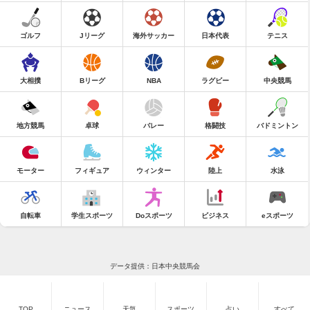
ゴルフ
Jリーグ
海外サッカー
日本代表
テニス
大相撲
Bリーグ
NBA
ラグビー
中央競馬
地方競馬
卓球
バレー
格闘技
バドミントン
モーター
フィギュア
ウィンター
陸上
水泳
自転車
学生スポーツ
Doスポーツ
ビジネス
eスポーツ
データ提供：日本中央競馬会
TOP
ニュース
天気
スポーツ
占い
すべて