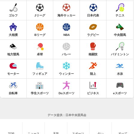
ゴルフ
Jリーグ
海外サッカー
日本代表
テニス
大相撲
Bリーグ
NBA
ラグビー
中央競馬
地方競馬
卓球
バレー
格闘技
バドミントン
モーター
フィギュア
ウィンター
陸上
水泳
自転車
学生スポーツ
Doスポーツ
ビジネス
eスポーツ
データ提供：日本中央競馬会
TOP
ニュース
天気
スポーツ
占い
すべて