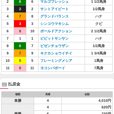
2
6
6
マルゴフレッシュ
1 1/2馬身
3
2
2
サントアイビート
1/2馬身
4
7
8
グランドバランス
ハナ
5
3
3
シンコウマキシム
クビ
6
8
10
ボールドアクション
2 1/2馬身
7
1
1
ビビットサンサン
ハナ
8
6
7
ビゼンチョウザン
1/2馬身
9
7
9
キクカショウイチイ
1 3/4馬身
10
5
5
フレーミングメシア
1馬身
11
8
11
ヨコシバボーイ
7馬身
払戻金
種類
馬番
金額
単勝
4
4,010円
4
620円
複勝
6
230円