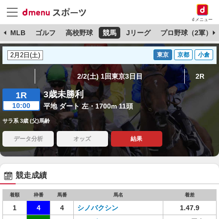
dメニュー
球
MLB
ゴルフ
高校野球
競馬
Jリーグ
プロ野球（2軍）
東京
京都
小倉
2/2(土) 1回東京3日目
2R
3歳未勝利
1R
10:00
平地 ダート 左・1700m 11頭
サラ系 3歳 (父)馬齢
データ分析
オッズ
結果
競走成績
着順
枠番
馬番
馬名
着差
1
4
4
シノバクシン
1.47.9