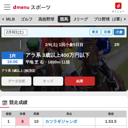
dメニュー
球
MLB
ゴルフ
高校野球
競馬
Jリーグ
プロ野球（2軍）
東京
京都
小倉
2/9(土) 1回小倉5日目
2R
アラ系 3歳以上400万円以下
1R
10:00
平地 芝 右・1800m 11頭
アラ系 3歳以上 [抽]別定
データ分析
オッズ
結果
競走成績
着順
枠番
馬番
馬名
着差
1
8
10
カツラギジャンボ
1.53.5