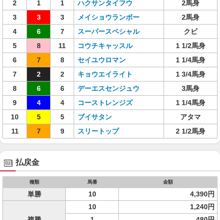
2
1
1
ハクサンタイフウ
2馬身
3
3
3
メイショウランボー
2馬身
4
6
7
スーパースペシャル
クビ
5
8
11
コウチキャッスル
1 1/2馬身
6
7
8
セイユウロマン
1 1/4馬身
7
2
2
キョウエイライト
1 3/4馬身
8
6
6
デーエスセンジュウ
3馬身
9
4
4
コーストレンジズ
1 1/4馬身
10
5
5
ブイサタン
アタマ
11
7
9
スリートップ
2 1/2馬身
払戻金
種類
馬番
金額
単勝
10
4,390円
10
1,240円
複勝
1
480円