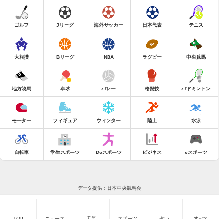
ゴルフ
Jリーグ
海外サッカー
日本代表
テニス
大相撲
Bリーグ
NBA
ラグビー
中央競馬
地方競馬
卓球
バレー
格闘技
バドミントン
モーター
フィギュア
ウィンター
陸上
水泳
自転車
学生スポーツ
Doスポーツ
ビジネス
eスポーツ
データ提供：日本中央競馬会
TOP
ニュース
天気
スポーツ
占い
すべて