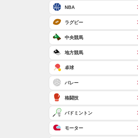
NBA
ラグビー
中央競馬
地方競馬
卓球
バレー
格闘技
バドミントン
モーター