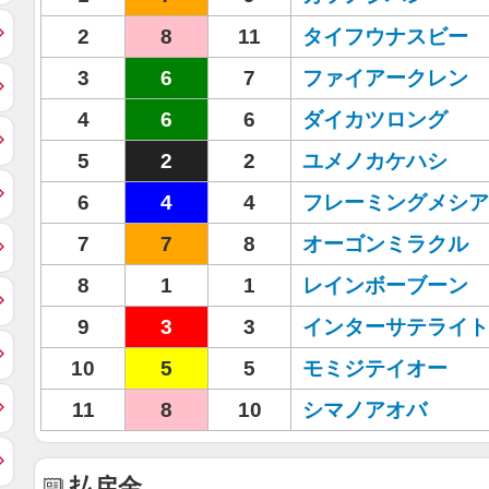
2
8
11
タイフウナスビー
3
6
7
ファイアークレン
4
6
6
ダイカツロング
5
2
2
ユメノカケハシ
6
4
4
フレーミングメシア
7
7
8
オーゴンミラクル
8
1
1
レインボーブーン
9
3
3
インターサテライト
10
5
5
モミジテイオー
11
8
10
シマノアオバ
払戻金