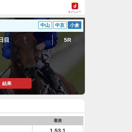
dメニュー
中山
中京
小倉
6日目
5R
結果
着差
1.53.1