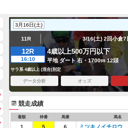
11R
3/16(土) 2回小倉
12R
4歳以上500万円以下
16:10
平地 ダート 右・1700m 12頭
サラ系 4歳以上 (混合)別定
データ分析
オッズ
競走成績
着順
枠番
馬番
馬名
1
5
6
ミツキノイチロウ