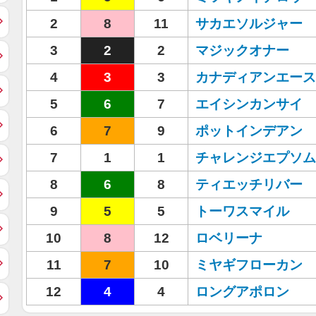
2
8
11
サカエソルジャー
3
2
2
マジックオナー
4
3
3
カナディアンエース
5
6
7
エイシンカンサイ
6
7
9
ポットインデアン
7
1
1
チャレンジエプソム
8
6
8
ティエッチリバー
9
5
5
トーワスマイル
10
8
12
ロベリーナ
11
7
10
ミヤギフローカン
12
4
4
ロングアポロン