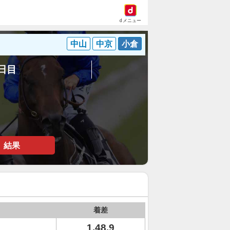
dメニュー
中山
中京
小倉
7日目
結果
着差
1.48.9