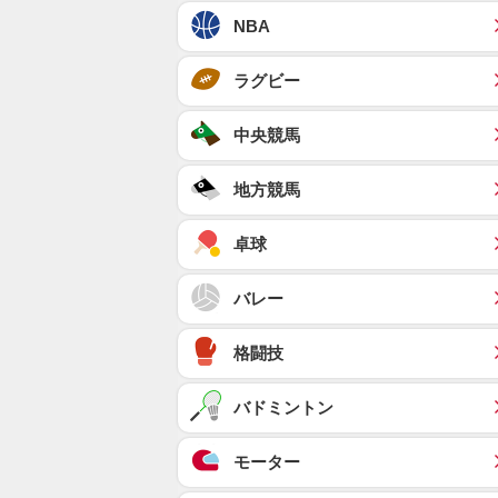
NBA
ラグビー
中央競馬
地方競馬
卓球
バレー
格闘技
バドミントン
モーター