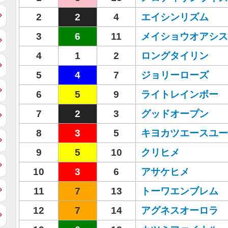
2
2
4
エイシンリズム
3
6
11
メイショウオアシス
4
1
2
ロングタイリン
5
4
7
ジョリーローズ
6
5
9
ライトレインボー
7
2
3
グッドオープン
8
3
5
キヨカツエースユー
9
5
10
クリヒメ
10
3
6
アサケヒメ
11
7
13
トーワエンブレム
12
7
14
アグネスオーロラ