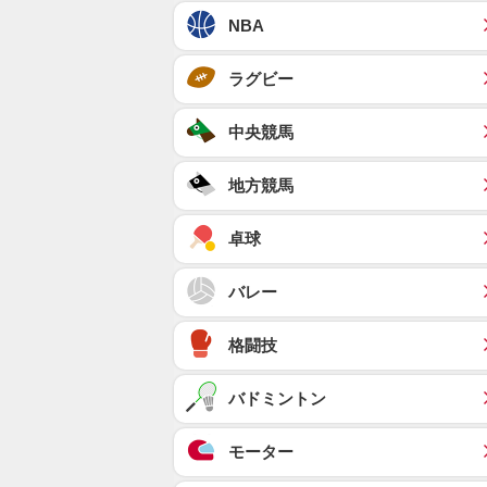
NBA
ラグビー
中央競馬
地方競馬
卓球
バレー
格闘技
バドミントン
モーター