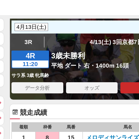
3R
4/13(土) 3回京都
4R
3歳未勝利
11:20
平地 ダート 右・1400m 16頭
サラ系 3歳 牝馬齢
データ分析
オッズ
競走成績
着順
枠番
馬番
馬名
1
8
15
メロディサンライズ