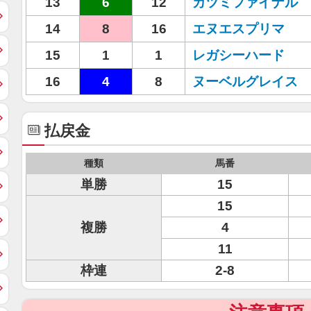
13
6
12
カツミファイナル
14
8
16
エヌエスプリマ
15
1
1
レガシーハード
16
4
8
ヌーベルグレイス
払戻金
種類
馬番
単勝
15
15
複勝
4
11
枠連
2-8