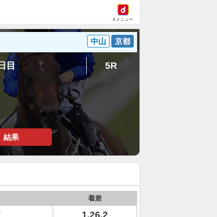
dメニュー
中山
京都
7日目
5R
結果
着差
1.26.2