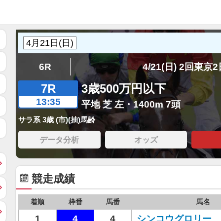
6R
4/21(日) 2回東京
7R
3歳500万円以下
13:35
平地 芝 左・1400m 7頭
サラ系 3歳 (市)(抽)馬齢
データ分析
オッズ
競走成績
着順
枠番
馬番
馬名
1
4
4
シンコウグロリー