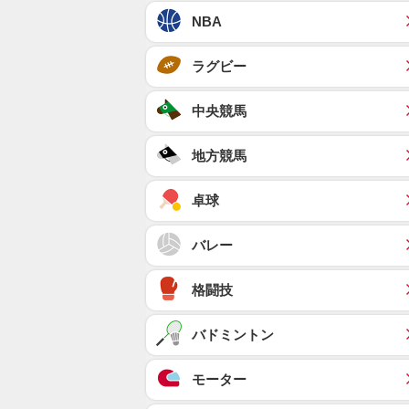
NBA
ラグビー
中央競馬
地方競馬
卓球
バレー
格闘技
バドミントン
モーター