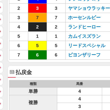
2
3
3
ヤマショウラッキー
3
7
7
ホーセンルビー
4
2
2
ランドヒーロー
5
1
1
カムイスズラン
6
5
5
リードスペシャル
7
6
6
ビヨンザリーフ
払戻金
種類
馬番
単勝
4
4
複勝
3