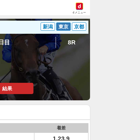
dメニュー
新潟
東京
京都
2日目
8R
結果
着差
1.23.9