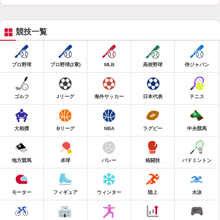
競技一覧
プロ野球
プロ野球(2軍)
MLB
高校野球
侍ジャパン
ゴルフ
Jリーグ
海外サッカー
日本代表
テニス
大相撲
Bリーグ
NBA
ラグビー
中央競馬
地方競馬
卓球
バレー
格闘技
バドミントン
モーター
フィギュア
ウィンター
陸上
水泳