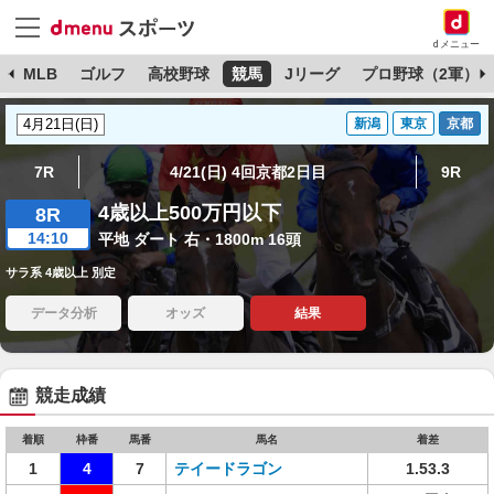
dメニュー
球
MLB
ゴルフ
高校野球
競馬
Jリーグ
プロ野球（2軍）
新潟
東京
京都
7R
4/21(日) 4回京都2日目
9R
4歳以上500万円以下
8R
14:10
平地 ダート 右・1800m 16頭
サラ系 4歳以上 別定
データ分析
オッズ
結果
競走成績
着順
枠番
馬番
馬名
着差
1
4
7
テイードラゴン
1.53.3