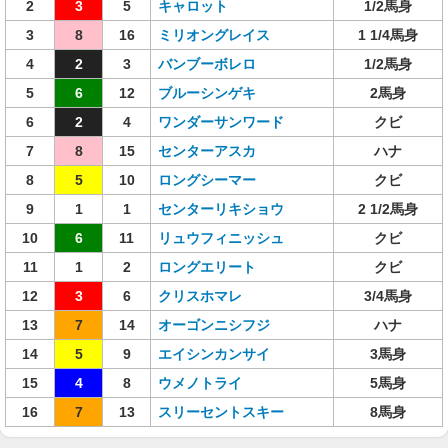
2
3
5
キャロット
1/2馬身
3
8
16
ミリオングレイス
1 1/4馬身
4
2
3
バンブーボレロ
1/2馬身
5
6
12
ブルーシンゲキ
2馬身
6
2
4
ワンダーサンワード
クビ
7
8
15
センターアスカ
ハナ
8
5
10
ロングシーマー
クビ
9
1
1
センターリキショウ
2 1/2馬身
10
6
11
リュウフィニッシュ
クビ
11
1
2
ロングエリート
クビ
12
3
6
クリスホマレ
3/4馬身
13
7
14
オーゴンニシフジ
ハナ
14
5
9
エイシンカンサイ
3馬身
15
4
8
ウメノトライ
5馬身
16
7
13
スリーセントスキー
8馬身