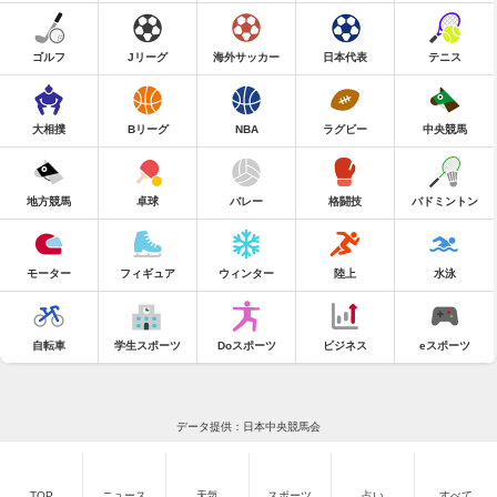
ゴルフ
Jリーグ
海外サッカー
日本代表
テニス
大相撲
Bリーグ
NBA
ラグビー
中央競馬
地方競馬
卓球
バレー
格闘技
バドミントン
モーター
フィギュア
ウィンター
陸上
水泳
自転車
学生スポーツ
Doスポーツ
ビジネス
eスポーツ
データ提供：日本中央競馬会
TOP
ニュース
天気
スポーツ
占い
すべて