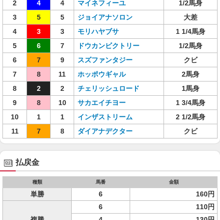
2
4
4
マイネフィーユ
1/2馬身
3
5
5
ジョイアナソロン
大差
4
3
3
モリハヤブサ
1 1/4馬身
5
6
7
ドウカンビクトリー
1/2馬身
6
7
9
スズファンタジー
クビ
7
8
11
ホッポウギャル
2馬身
8
2
2
チェリッシュロード
1馬身
9
8
10
サカエイチヨー
1 3/4馬身
10
1
1
インザストリーム
2 1/2馬身
11
7
8
ダイアナデクター
クビ
払戻金
種類
馬番
金額
単勝
6
160円
6
110円
複勝
4
130円