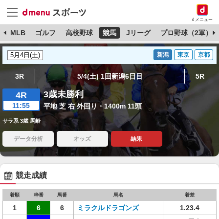
dメニュー
球
MLB
ゴルフ
高校野球
競馬
Jリーグ
プロ野球（2軍）
新潟
東京
京都
3R
5/4(土) 1回新潟6日目
5R
3歳未勝利
4R
11:55
平地 芝 右 外回り・1400m 11頭
サラ系 3歳 馬齢
データ分析
オッズ
結果
競走成績
着順
枠番
馬番
馬名
着差
1
6
6
ミラクルドラゴンズ
1.23.4