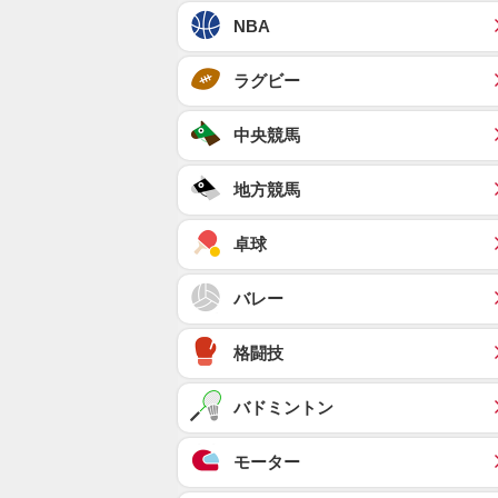
NBA
ラグビー
中央競馬
地方競馬
卓球
バレー
格闘技
バドミントン
モーター