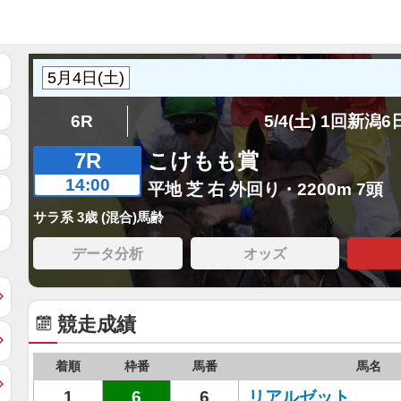
6R
5/4(土) 1回新潟
7R
こけもも賞
14:00
平地 芝 右 外回り・2200m 7頭
サラ系 3歳 (混合)馬齢
データ分析
オッズ
競走成績
着順
枠番
馬番
馬名
1
6
6
リアルゼット