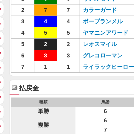
2
7
7
カラーガード
3
4
4
ボーブランメル
4
5
5
ヤマニンアワード
5
2
2
レオスマイル
6
3
3
グレコローマン
7
1
1
ライラックヒーロー
払戻金
種類
馬番
単勝
6
6
複勝
7