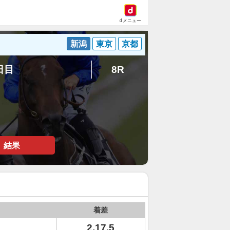
dメニュー
新潟
東京
京都
6日目
8R
結果
着差
2.17.5