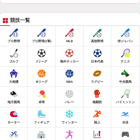
競技一覧
プロ野球
プロ野球(2軍)
MLB
高校野球
侍ジャパン
ゴルフ
Jリーグ
海外サッカー
日本代表
テニス
大相撲
Bリーグ
NBA
ラグビー
中央競馬
地方競馬
卓球
バレー
格闘技
バドミントン
モーター
フィギュア
ウィンター
陸上
水泳