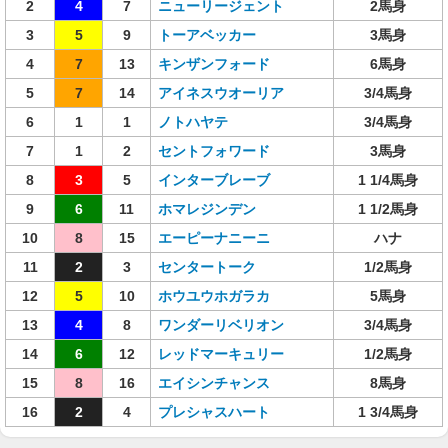
2
4
7
ニューリージェント
2馬身
3
5
9
トーアベッカー
3馬身
4
7
13
キンザンフォード
6馬身
5
7
14
アイネスウオーリア
3/4馬身
6
1
1
ノトハヤテ
3/4馬身
7
1
2
セントフォワード
3馬身
8
3
5
インターブレーブ
1 1/4馬身
9
6
11
ホマレジンデン
1 1/2馬身
10
8
15
エーピーナニーニ
ハナ
11
2
3
センタートーク
1/2馬身
12
5
10
ホウユウホガラカ
5馬身
13
4
8
ワンダーリベリオン
3/4馬身
14
6
12
レッドマーキュリー
1/2馬身
15
8
16
エイシンチャンス
8馬身
16
2
4
プレシャスハート
1 3/4馬身