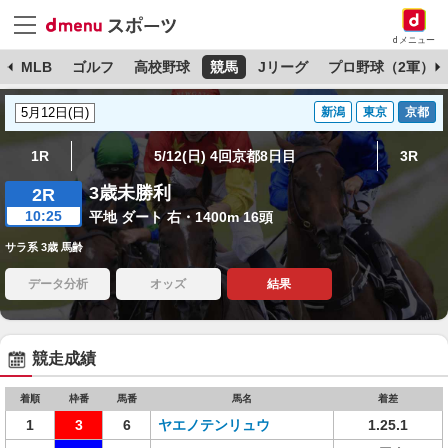
dメニュー
球
MLB
ゴルフ
高校野球
競馬
Jリーグ
プロ野球（2軍）
新潟
東京
京都
1R
5/12(日) 4回京都8日目
3R
3歳未勝利
2R
10:25
平地 ダート 右・1400m 16頭
サラ系 3歳 馬齢
データ分析
オッズ
結果
競走成績
着順
枠番
馬番
馬名
着差
1
3
6
ヤエノテンリュウ
1.25.1