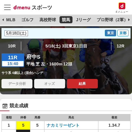
dメニュー
球
MLB
ゴルフ
高校野球
競馬
Jリーグ
プロ野球（2軍）
東京
京都
10R
5/18(土) 3回東京1日目
12R
府中S
11R
15:40
平地 芝 左・1600m 12頭
サラ系 4歳以上 (混合)ハンデ
データ分析
オッズ
結果
競走成績
着順
枠番
馬番
馬名
着差
1
5
5
ナカミリーゼント
1.34.7