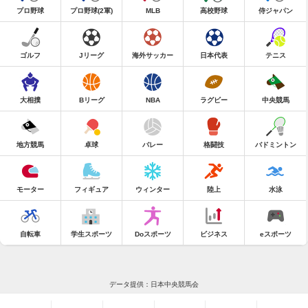
プロ野球
プロ野球(2軍)
MLB
高校野球
侍ジャパン
ゴルフ
Jリーグ
海外サッカー
日本代表
テニス
大相撲
Bリーグ
NBA
ラグビー
中央競馬
地方競馬
卓球
バレー
格闘技
バドミントン
モーター
フィギュア
ウィンター
陸上
水泳
自転車
学生スポーツ
Doスポーツ
ビジネス
eスポーツ
データ提供：日本中央競馬会