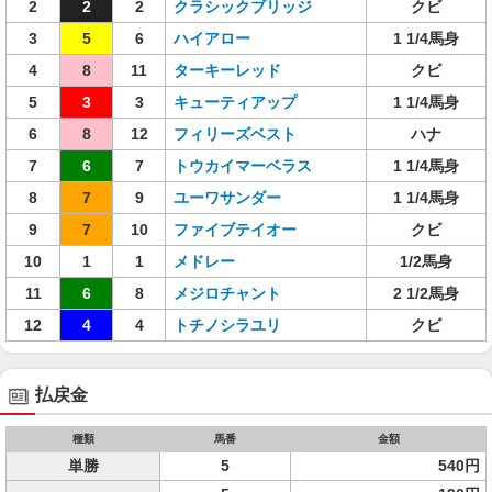
2
2
2
クラシックブリッジ
クビ
3
5
6
ハイアロー
1 1/4馬身
4
8
11
ターキーレッド
クビ
5
3
3
キューティアップ
1 1/4馬身
6
8
12
フィリーズベスト
ハナ
7
6
7
トウカイマーベラス
1 1/4馬身
8
7
9
ユーワサンダー
1 1/4馬身
9
7
10
ファイブテイオー
クビ
10
1
1
メドレー
1/2馬身
11
6
8
メジロチャント
2 1/2馬身
12
4
4
トチノシラユリ
クビ
払戻金
種類
馬番
金額
単勝
5
540円