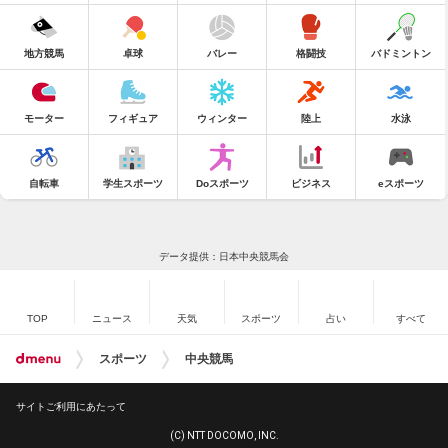
地方競馬
卓球
バレー
格闘技
バドミントン
モーター
フィギュア
ウィンター
陸上
水泳
自転車
学生スポーツ
Doスポーツ
ビジネス
eスポーツ
データ提供：日本中央競馬会
TOP
ニュース
天気
スポーツ
占い
すべて
スポーツ
中央競馬
サイトご利用にあたって
(C) NTT DOCOMO, INC.