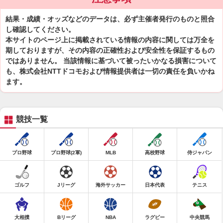
結果・成績・オッズなどのデータは、必ず主催者発行のものと照合
し確認してください。
本サイトのページ上に掲載されている情報の内容に関しては万全を
期しておりますが、その内容の正確性および安全性を保証するもの
ではありません。 当該情報に基づいて被ったいかなる損害について
も、株式会社NTTドコモおよび情報提供者は一切の責任を負いかね
ます。
競技一覧
プロ野球
プロ野球(2軍)
MLB
高校野球
侍ジャパン
ゴルフ
Jリーグ
海外サッカー
日本代表
テニス
大相撲
Bリーグ
NBA
ラグビー
中央競馬