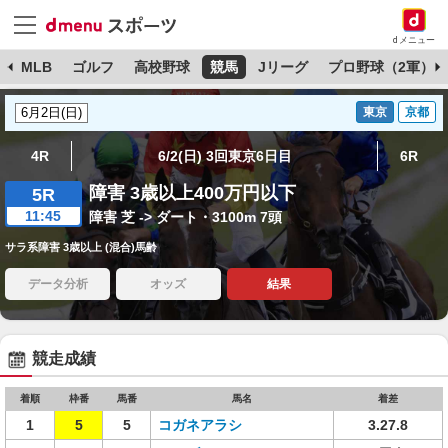
dメニュー
球
MLB
ゴルフ
高校野球
競馬
Jリーグ
プロ野球（2軍）
東京
京都
4R
6/2(日) 3回東京6日目
6R
障害 3歳以上400万円以下
5R
11:45
障害 芝 -> ダート・3100m 7頭
サラ系障害 3歳以上 (混合)馬齢
データ分析
オッズ
結果
競走成績
着順
枠番
馬番
馬名
着差
1
5
5
コガネアラシ
3.27.8