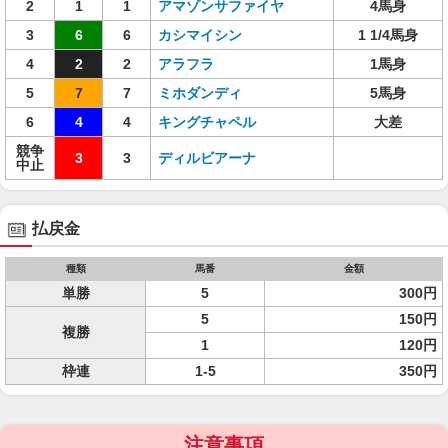
2
1
1
アマゾンサファイヤ
4馬身
3
6
6
カシマイシン
1 1/4馬身
4
2
2
アラフラ
1馬身
5
7
7
ミホダンディ
5馬身
6
4
4
キングチャペル
大差
競争
3
3
ディルビアーナ
中止
払戻金
種類
馬番
金額
単勝
5
300円
5
150円
複勝
1
120円
枠連
1-5
350円
注意事項