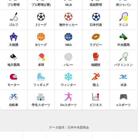
プロ野球
プロ野球(2軍)
MLB
高校野球
侍ジャパン
ゴルフ
Jリーグ
海外サッカー
日本代表
テニス
大相撲
Bリーグ
NBA
ラグビー
中央競馬
地方競馬
卓球
バレー
格闘技
バドミントン
モーター
フィギュア
ウィンター
陸上
水泳
自転車
学生スポーツ
Doスポーツ
ビジネス
eスポーツ
データ提供：日本中央競馬会