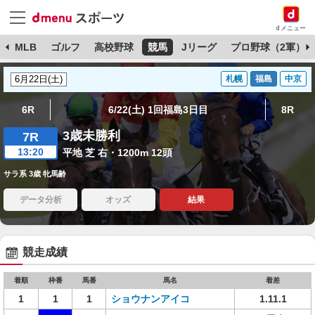
dメニュー
球
MLB
ゴルフ
高校野球
競馬
Jリーグ
プロ野球（2軍）
札幌
福島
中京
6R
6/22(土) 1回福島3日目
8R
3歳未勝利
7R
13:20
平地 芝 右・1200m 12頭
サラ系 3歳 牝馬齢
データ分析
オッズ
結果
競走成績
着順
枠番
馬番
馬名
着差
1
1
1
ショウナンアイコ
1.11.1