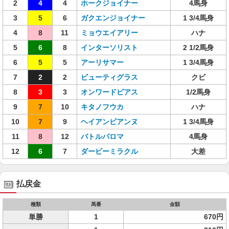
2
4
4
ホークジョイナー
4馬身
3
5
6
ガクエンジョイナー
1 3/4馬身
4
8
11
ミョウエイアリー
ハナ
5
6
8
インターソリスト
2 1/2馬身
6
5
5
アーリサマー
1 3/4馬身
7
2
2
ビューティグラス
クビ
8
3
3
オンワードピアス
1/2馬身
9
7
10
キタノフウカ
ハナ
10
7
9
ヘイアンビアンヌ
1 3/4馬身
11
8
12
バトルパロマ
4馬身
12
6
7
ダービーミラクル
大差
払戻金
種類
馬番
金額
単勝
1
670円