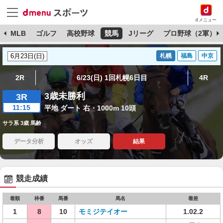
dメニュー
球
MLB
ゴルフ
高校野球
競馬
Jリーグ
プロ野球（2軍）
札幌
福島
中京
2R
6/23(日) 1回札幌6日目
4R
3歳未勝利
3R
11:15
平地 ダート 右・1000m 10頭
サラ系 3歳 馬齢
データ分析
オッズ
結果
競走成績
着順
枠番
馬番
馬名
着差
1
8
10
モミジテイオー
1.02.2