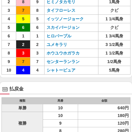
2
8
9
ヒミノタカモリ
1馬身
3
7
8
タイフローレス
クビ
4
5
5
イッツノージョーク
1 1/4馬身
5
6
6
スカイバージョン
クビ
6
1
1
ヒロパープル
1 3/4馬身
7
2
2
ユメキラリ
3 1/2馬身
8
3
3
ホウユウホガラカ
1 1/2馬身
9
7
7
センターランラン
1/2馬身
10
4
4
シャトーピュア
5馬身
払戻金
種類
馬番
金額
単勝
10
640円
10
180円
複勝
9
120円
8
280円