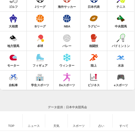
ゴルフ
Jリーグ
海外サッカー
日本代表
テニス
大相撲
Bリーグ
NBA
ラグビー
中央競馬
地方競馬
卓球
バレー
格闘技
バドミントン
モーター
フィギュア
ウィンター
陸上
水泳
自転車
学生スポーツ
Doスポーツ
ビジネス
eスポーツ
データ提供：日本中央競馬会
TOP
ニュース
天気
スポーツ
占い
すべて