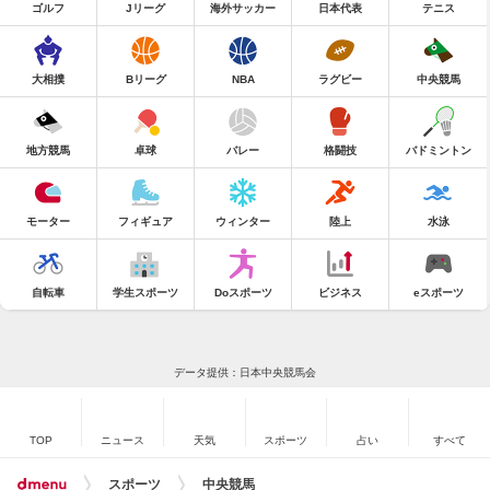
ゴルフ
Jリーグ
海外サッカー
日本代表
テニス
大相撲
Bリーグ
NBA
ラグビー
中央競馬
地方競馬
卓球
バレー
格闘技
バドミントン
モーター
フィギュア
ウィンター
陸上
水泳
自転車
学生スポーツ
Doスポーツ
ビジネス
eスポーツ
データ提供：日本中央競馬会
TOP
ニュース
天気
スポーツ
占い
すべて
スポーツ
中央競馬