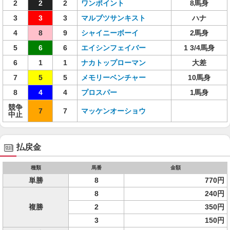
2
2
2
ワンポイント
8馬身
3
3
3
マルブツサンキスト
ハナ
4
8
9
シャイニーボーイ
2馬身
5
6
6
エイシンフェイバー
1 3/4馬身
6
1
1
ナカトップローマン
大差
7
5
5
メモリーベンチャー
10馬身
8
4
4
プロスパー
1馬身
競争
7
7
マッケンオーショウ
中止
払戻金
種類
馬番
金額
単勝
8
770円
8
240円
複勝
2
350円
3
150円