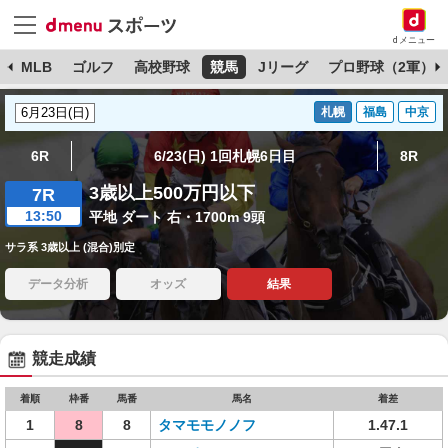
dメニュー
球
MLB
ゴルフ
高校野球
競馬
Jリーグ
プロ野球（2軍）
札幌
福島
中京
6R
6/23(日) 1回札幌6日目
8R
3歳以上500万円以下
7R
13:50
平地 ダート 右・1700m 9頭
サラ系 3歳以上 (混合)別定
データ分析
オッズ
結果
競走成績
着順
枠番
馬番
馬名
着差
1
8
8
タマモモノノフ
1.47.1