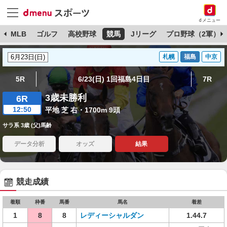
dメニュー
球
MLB
ゴルフ
高校野球
競馬
Jリーグ
プロ野球（2軍）
札幌
福島
中京
5R
6/23(日) 1回福島4日目
7R
3歳未勝利
6R
12:50
平地 芝 右・1700m 9頭
サラ系 3歳 (父)馬齢
データ分析
オッズ
結果
競走成績
着順
枠番
馬番
馬名
着差
1
8
8
レディーシャルダン
1.44.7