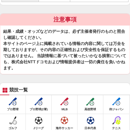
注意事項
結果・成績・オッズなどのデータは、必ず主催者発行のものと照合
し確認してください。
本サイトのページ上に掲載されている情報の内容に関しては万全を
期しておりますが、その内容の正確性および安全性を保証するもの
ではありません。 当該情報に基づいて被ったいかなる損害について
も、株式会社NTTドコモおよび情報提供者は一切の責任を負いかね
ます。
競技一覧
プロ野球
プロ野球(2軍)
MLB
高校野球
侍ジャパン
ゴルフ
Jリーグ
海外サッカー
日本代表
テニス