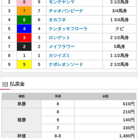
2
8
9
モンテヤシマ
3 1/2馬身
3
7
7
チャオバンビーナ
3/4馬身
4
6
6
オカフネ
1 3/4馬身
5
4
4
ケンタッキフローラ
クビ
6
3
3
ロンゲット
2 1/2馬身
7
2
2
メイフラワー
5馬身
8
1
1
カツイズミ
1 1/2馬身
9
5
5
ナポレオンソード
2 1/2馬身
払戻金
種類
馬番
金額
単勝
8
610円
8
210円
複勝
9
140円
7
330円
枠連
8-8
1,480円