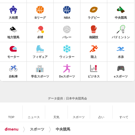
大相撲
Bリーグ
NBA
ラグビー
中央競馬
地方競馬
卓球
バレー
格闘技
バドミントン
モーター
フィギュア
ウィンター
陸上
水泳
自転車
学生スポーツ
Doスポーツ
ビジネス
eスポーツ
データ提供：日本中央競馬会
TOP
ニュース
天気
スポーツ
占い
すべて
スポーツ
中央競馬