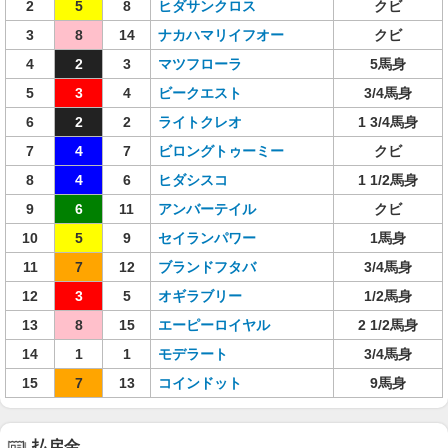
2
5
8
ヒダサンクロス
クビ
3
8
14
ナカハマリイフオー
クビ
4
2
3
マツフローラ
5馬身
5
3
4
ビークエスト
3/4馬身
6
2
2
ライトクレオ
1 3/4馬身
7
4
7
ビロングトゥーミー
クビ
8
4
6
ヒダシスコ
1 1/2馬身
9
6
11
アンバーテイル
クビ
10
5
9
セイランパワー
1馬身
11
7
12
ブランドフタバ
3/4馬身
12
3
5
オギラブリー
1/2馬身
13
8
15
エーピーロイヤル
2 1/2馬身
14
1
1
モデラート
3/4馬身
15
7
13
コインドット
9馬身
払戻金