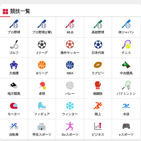
競技一覧
プロ野球
プロ野球(2軍)
MLB
高校野球
侍ジャパン
ゴルフ
Jリーグ
海外サッカー
日本代表
テニス
大相撲
Bリーグ
NBA
ラグビー
中央競馬
地方競馬
卓球
バレー
格闘技
バドミントン
モーター
フィギュア
ウィンター
陸上
水泳
自転車
学生スポーツ
Doスポーツ
ビジネス
eスポーツ