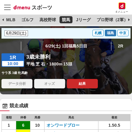
dメニュー
球
MLB
ゴルフ
高校野球
競馬
Jリーグ
プロ野球（2軍）
札幌
福島
中京
6/29(土) 1回福島5日目
2R
3歳未勝利
1R
10:00
平地 芝 右・1800m 15頭
サラ系 3歳 牝馬齢
データ分析
オッズ
結果
競走成績
着順
枠番
馬番
馬名
着差
1
6
10
オンワードブロー
1.50.5