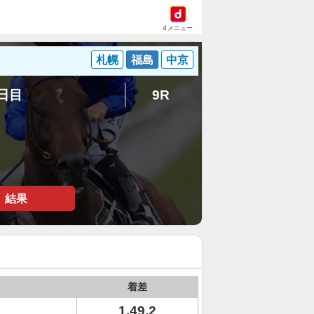
dメニュー
札幌
福島
中京
6日目
9R
結果
着差
1.49.2