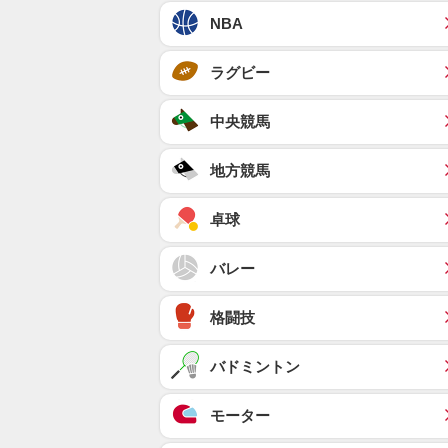
NBA
ラグビー
中央競馬
地方競馬
卓球
バレー
格闘技
バドミントン
モーター