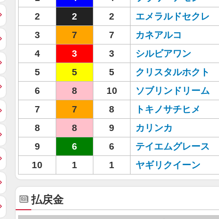
2
2
2
エメラルドセクレ
3
7
7
カネアルコ
4
3
3
シルビアワン
5
5
5
クリスタルホクト
6
8
10
ソブリンドリーム
7
7
8
トキノサチヒメ
8
8
9
カリンカ
9
6
6
テイエムグレース
10
1
1
ヤギリクイーン
払戻金