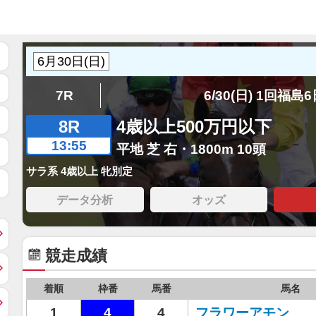
7R
6/30(日) 1回福島
8R
4歳以上500万円以下
13:55
平地 芝 右・1800m 10頭
サラ系 4歳以上 牝別定
データ分析
オッズ
競走成績
着順
枠番
馬番
馬名
1
4
4
フラワーアモン