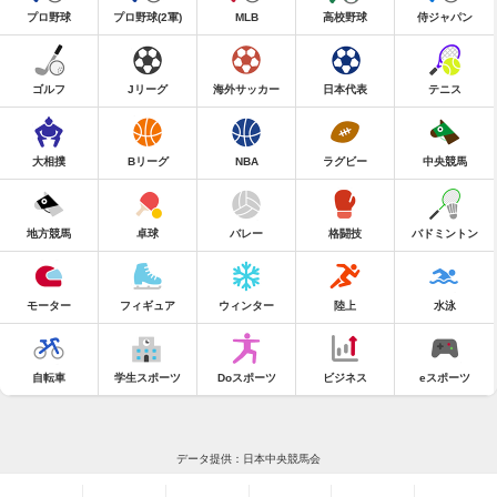
プロ野球
プロ野球(2軍)
MLB
高校野球
侍ジャパン
ゴルフ
Jリーグ
海外サッカー
日本代表
テニス
大相撲
Bリーグ
NBA
ラグビー
中央競馬
地方競馬
卓球
バレー
格闘技
バドミントン
モーター
フィギュア
ウィンター
陸上
水泳
自転車
学生スポーツ
Doスポーツ
ビジネス
eスポーツ
データ提供：日本中央競馬会