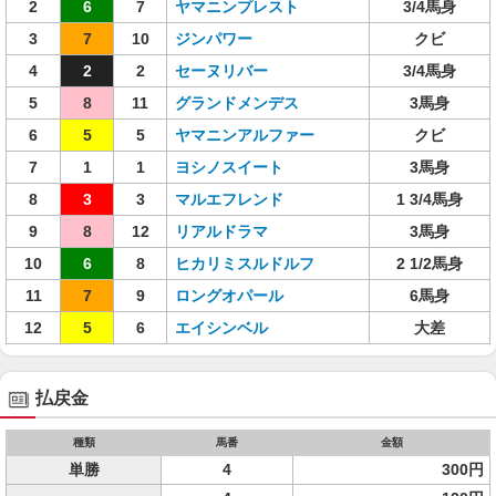
2
6
7
ヤマニンプレスト
3/4馬身
3
7
10
ジンパワー
クビ
4
2
2
セーヌリバー
3/4馬身
5
8
11
グランドメンデス
3馬身
6
5
5
ヤマニンアルファー
クビ
7
1
1
ヨシノスイート
3馬身
8
3
3
マルエフレンド
1 3/4馬身
9
8
12
リアルドラマ
3馬身
10
6
8
ヒカリミスルドルフ
2 1/2馬身
11
7
9
ロングオパール
6馬身
12
5
6
エイシンベル
大差
払戻金
種類
馬番
金額
単勝
4
300円