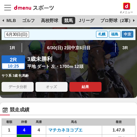
dメニュー
球
MLB
ゴルフ
高校野球
競馬
Jリーグ
プロ野球（2軍）
札幌
福島
中京
1R
6/30(日) 2回中京6日目
3R
3歳未勝利
2R
10:25
平地 ダート 左・1700m 12頭
サラ系 3歳 牝馬齢
データ分析
オッズ
結果
競走成績
着順
枠番
馬番
馬名
着差
1
4
4
マチカネヨコブエ
1.47.8