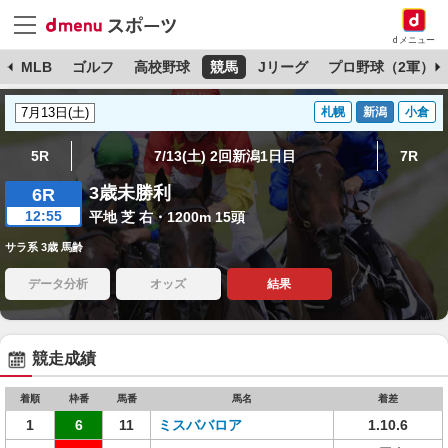
dメニュー
球
MLB
ゴルフ
高校野球
競馬
Jリーグ
プロ野球（2軍）
札幌
新潟
小倉
5R
7/13(土) 2回新潟1日目
7R
3歳未勝利
6R
12:55
平地 芝 右・1200m 15頭
サラ系 3歳 馬齢
データ分析
オッズ
結果
競走成績
着順
枠番
馬番
馬名
着差
1
6
11
ミスババロア
1.10.6