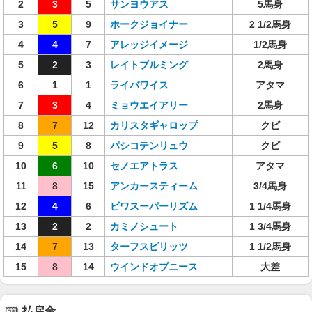
2
3
5
サンヨウアス
5馬身
3
5
9
ホークジョイナー
2 1/2馬身
4
4
7
アレッジイメージ
1/2馬身
5
2
3
レイトブルミング
2馬身
6
1
1
ライバワイス
アタマ
7
3
4
ミョウエイアリー
2馬身
8
7
12
カリスタギャロップ
クビ
9
5
8
パシコテンリュウ
クビ
10
6
10
セノエアトラス
アタマ
11
8
15
アンカースティーム
3/4馬身
12
4
6
ビワスーパーリズム
1 1/4馬身
13
2
2
カミノシュート
1 3/4馬身
14
7
13
ターフスピリッツ
1 1/2馬身
15
8
14
ウインドオブニース
大差
払戻金