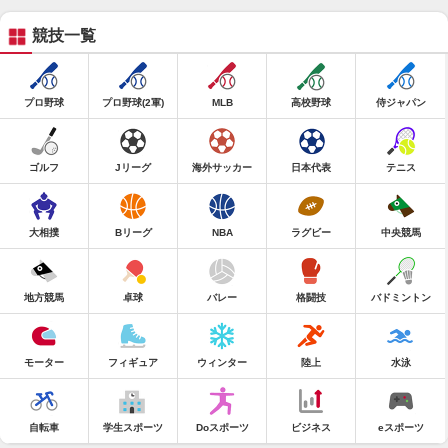
競技一覧
プロ野球
プロ野球(2軍)
MLB
高校野球
侍ジャパン
ゴルフ
Jリーグ
海外サッカー
日本代表
テニス
大相撲
Bリーグ
NBA
ラグビー
中央競馬
地方競馬
卓球
バレー
格闘技
バドミントン
モーター
フィギュア
ウィンター
陸上
水泳
自転車
学生スポーツ
Doスポーツ
ビジネス
eスポーツ