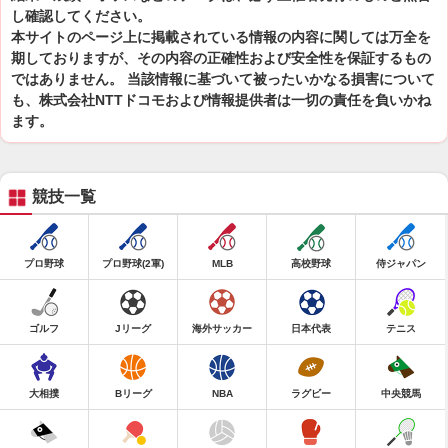
し確認してください。
本サイトのページ上に掲載されている情報の内容に関しては万全を
期しておりますが、その内容の正確性および安全性を保証するもの
ではありません。 当該情報に基づいて被ったいかなる損害について
も、株式会社NTTドコモおよび情報提供者は一切の責任を負いかね
ます。
競技一覧
プロ野球
プロ野球(2軍)
MLB
高校野球
侍ジャパン
ゴルフ
Jリーグ
海外サッカー
日本代表
テニス
大相撲
Bリーグ
NBA
ラグビー
中央競馬