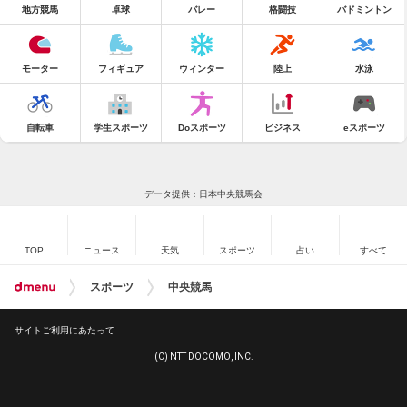
地方競馬
卓球
バレー
格闘技
バドミントン
モーター
フィギュア
ウィンター
陸上
水泳
自転車
学生スポーツ
Doスポーツ
ビジネス
eスポーツ
データ提供：日本中央競馬会
TOP
ニュース
天気
スポーツ
占い
すべて
スポーツ
中央競馬
サイトご利用にあたって
(C) NTT DOCOMO, INC.