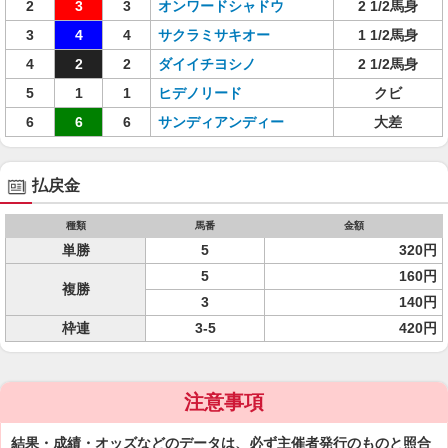
2
3
3
オンワードシャドウ
2 1/2馬身
3
4
4
サクラミサキオー
1 1/2馬身
4
2
2
ダイイチヨシノ
2 1/2馬身
5
1
1
ヒデノリード
クビ
6
6
6
サンディアンディー
大差
払戻金
種類
馬番
金額
単勝
5
320円
5
160円
複勝
3
140円
枠連
3-5
420円
注意事項
結果・成績・オッズなどのデータは、必ず主催者発行のものと照合