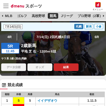
dメニュー
球
MLB
ゴルフ
高校野球
競馬
Jリーグ
プロ野球（2軍）
札幌
新潟
小倉
4R
7/14(日) 2回札幌4日目
6R
2歳新馬
5R
11:45
平地 芝 右・1200m 6頭
サラ系 2歳 (混合)馬齢
データ分析
オッズ
結果
競走成績
着順
枠番
馬番
馬名
着差
1
5
5
イイデザオウ
1.11.5