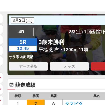
4R
8/3(土) 1回函館
5R
3歳未勝利
12:45
平地 芝 右・1200m 11頭
サラ系 3歳 馬齢
データ分析
オッズ
競走成績
着順
枠番
馬番
馬名
1
7
8
タマビタ