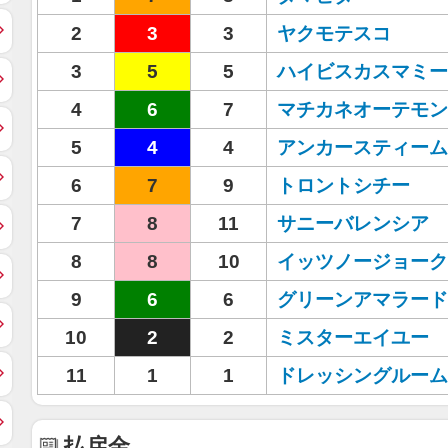
2
3
3
ヤクモテスコ
3
5
5
ハイビスカスマミー
4
6
7
マチカネオーテモン
5
4
4
アンカースティーム
6
7
9
トロントシチー
7
8
11
サニーバレンシア
8
8
10
イッツノージョーク
9
6
6
グリーンアマラード
10
2
2
ミスターエイユー
11
1
1
ドレッシングルーム
払戻金