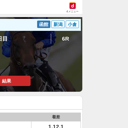
dメニュー
函館
新潟
小倉
1日目
6R
結果
着差
1.12.1