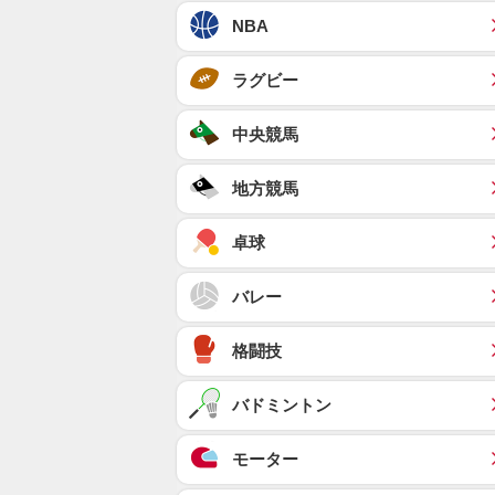
NBA
ラグビー
中央競馬
地方競馬
卓球
バレー
格闘技
バドミントン
モーター