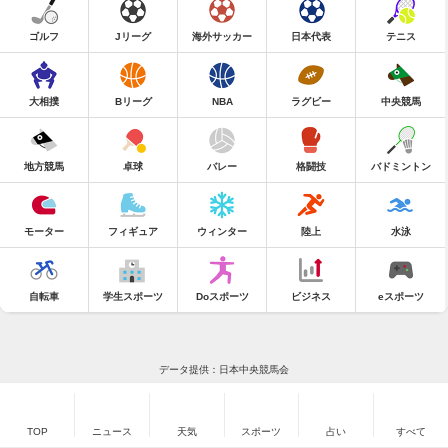
ゴルフ
Jリーグ
海外サッカー
日本代表
テニス
大相撲
Bリーグ
NBA
ラグビー
中央競馬
地方競馬
卓球
バレー
格闘技
バドミントン
モーター
フィギュア
ウィンター
陸上
水泳
自転車
学生スポーツ
Doスポーツ
ビジネス
eスポーツ
データ提供：日本中央競馬会
TOP
ニュース
天気
スポーツ
占い
すべて