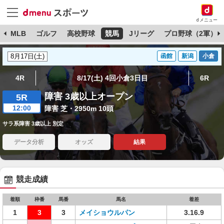
dメニュー
球
MLB
ゴルフ
高校野球
競馬
Jリーグ
プロ野球（2軍）
函館
新潟
小倉
4R
8/17(土) 4回小倉3日目
6R
障害 3歳以上オープン
5R
12:00
障害 芝・2950m 10頭
サラ系障害 3歳以上 別定
データ分析
オッズ
結果
競走成績
着順
枠番
馬番
馬名
着差
1
3
3
メイショウルパン
3.16.9