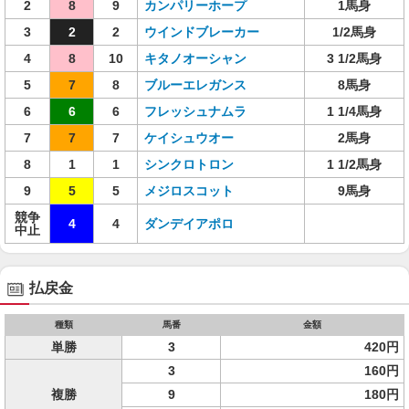
2
8
9
カンパリーホープ
1馬身
3
2
2
ウインドブレーカー
1/2馬身
4
8
10
キタノオーシャン
3 1/2馬身
5
7
8
ブルーエレガンス
8馬身
6
6
6
フレッシュナムラ
1 1/4馬身
7
7
7
ケイシュウオー
2馬身
8
1
1
シンクロトロン
1 1/2馬身
9
5
5
メジロスコット
9馬身
競争
4
4
ダンデイアポロ
中止
払戻金
種類
馬番
金額
単勝
3
420円
3
160円
複勝
9
180円