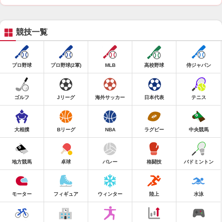
競技一覧
プロ野球
プロ野球(2軍)
MLB
高校野球
侍ジャパン
ゴルフ
Jリーグ
海外サッカー
日本代表
テニス
大相撲
Bリーグ
NBA
ラグビー
中央競馬
地方競馬
卓球
バレー
格闘技
バドミントン
モーター
フィギュア
ウィンター
陸上
水泳