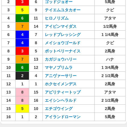
2
3
6
ゴッドジョオー
5馬身
3
5
9
テイエムユタカオー
クビ
4
6
11
ヒロノリズム
アタマ
5
7
14
アイビンマイダス
1/2馬身
6
4
7
レッドブレッシング
1 1/4馬身
7
4
8
メイショウゴールド
クビ
8
3
5
ポットベリーナイス
2馬身
9
7
13
カガジョウハリー
ハナ
10
6
12
マヤノプリムラ
1 3/4馬身
11
2
4
アニヴァーサリー
2 1/2馬身
12
1
1
ホクセイメンデス
2馬身
13
8
15
アビリティートップ
アタマ
14
8
16
エイシンヘラルド
2 1/2馬身
15
5
10
エチゴウイング
2馬身
16
1
2
アイランドローマン
5馬身