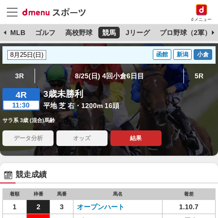
dメニュー
球
MLB
ゴルフ
高校野球
競馬
Jリーグ
プロ野球（2軍）
函館
新潟
小倉
3R
8/25(日) 4回小倉6日目
5R
3歳未勝利
4R
11:30
平地 芝 右・1200m 16頭
サラ系 3歳 (混合)馬齢
データ分析
オッズ
結果
競走成績
着順
枠番
馬番
馬名
着差
1
2
3
オープンハート
1.10.7