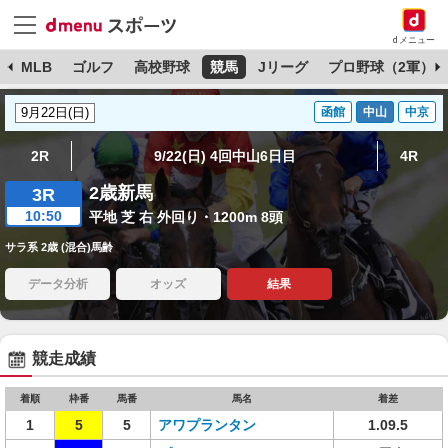
dメニュー
球
MLB
ゴルフ
高校野球
競馬
Jリーグ
プロ野球（2軍）
函館
中山
中京
2R
9/22(日) 4回中山6日目
4R
2歳新馬
3R
10:50
平地 芝 右 外回り・1200m 8頭
サラ系 2歳 (混合)馬齢
データ分析
オッズ
結果
競走成績
着順
枠番
馬番
馬名
着差
1
5
5
アワプランタン
1.09.5