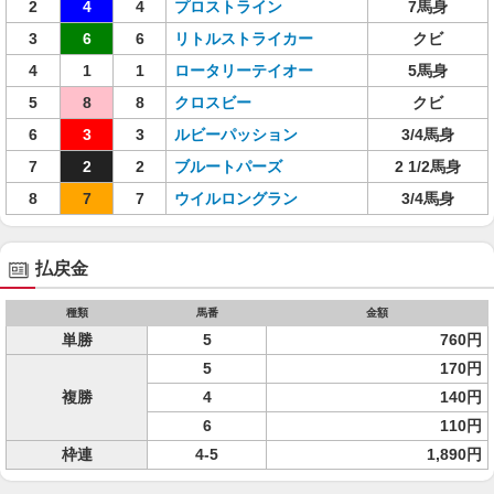
2
4
4
プロストライン
7馬身
3
6
6
リトルストライカー
クビ
4
1
1
ロータリーテイオー
5馬身
5
8
8
クロスビー
クビ
6
3
3
ルビーパッション
3/4馬身
7
2
2
ブルートパーズ
2 1/2馬身
8
7
7
ウイルロングラン
3/4馬身
払戻金
種類
馬番
金額
単勝
5
760円
5
170円
複勝
4
140円
6
110円
枠連
4-5
1,890円