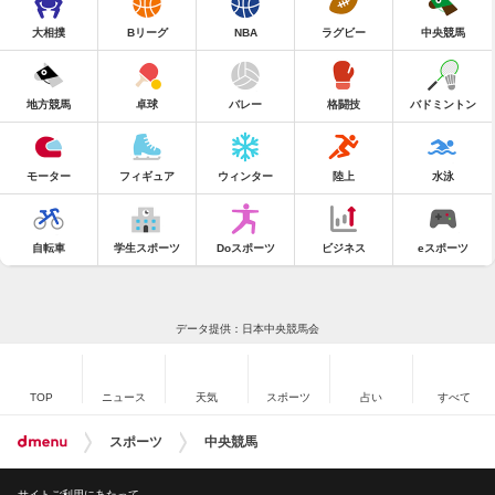
大相撲
Bリーグ
NBA
ラグビー
中央競馬
地方競馬
卓球
バレー
格闘技
バドミントン
モーター
フィギュア
ウィンター
陸上
水泳
自転車
学生スポーツ
Doスポーツ
ビジネス
eスポーツ
データ提供：日本中央競馬会
TOP
ニュース
天気
スポーツ
占い
すべて
スポーツ
中央競馬
サイトご利用にあたって