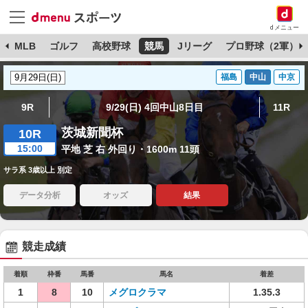
dメニュー
球
MLB
ゴルフ
高校野球
競馬
Jリーグ
プロ野球（2軍）
福島
中山
中京
9R
9/29(日) 4回中山8日目
11R
茨城新聞杯
10R
15:00
平地 芝 右 外回り・1600m 11頭
サラ系 3歳以上 別定
データ分析
オッズ
結果
競走成績
着順
枠番
馬番
馬名
着差
1
8
10
メグロクラマ
1.35.3