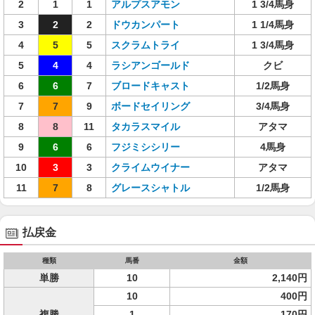
2
1
1
アルプスアモン
1 3/4馬身
3
2
2
ドウカンパート
1 1/4馬身
4
5
5
スクラムトライ
1 3/4馬身
5
4
4
ラシアンゴールド
クビ
6
6
7
ブロードキャスト
1/2馬身
7
7
9
ボードセイリング
3/4馬身
8
8
11
タカラスマイル
アタマ
9
6
6
フジミシシリー
4馬身
10
3
3
クライムウイナー
アタマ
11
7
8
グレースシャトル
1/2馬身
払戻金
種類
馬番
金額
単勝
10
2,140円
10
400円
複勝
1
170円