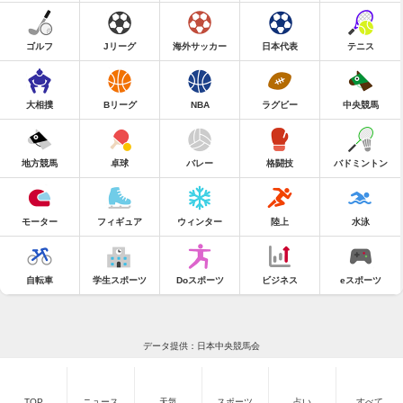
ゴルフ
Jリーグ
海外サッカー
日本代表
テニス
大相撲
Bリーグ
NBA
ラグビー
中央競馬
地方競馬
卓球
バレー
格闘技
バドミントン
モーター
フィギュア
ウィンター
陸上
水泳
自転車
学生スポーツ
Doスポーツ
ビジネス
eスポーツ
データ提供：日本中央競馬会
TOP
ニュース
天気
スポーツ
占い
すべて