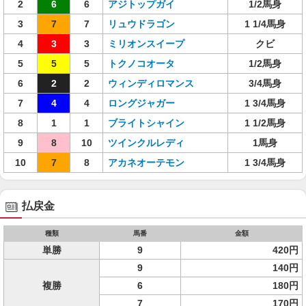
2
6
6
アジトップガイ
1/2馬身
3
7
7
リュウドラゴン
1 1/4馬身
4
3
3
ミリオンスイープ
クビ
5
5
5
トクノコオータ
1/2馬身
6
2
2
ウィンディロマンス
3/4馬身
7
4
4
ロングジャガー
1 3/4馬身
8
1
1
ブライトシャイン
1 1/2馬身
9
8
10
ツインクルレディ
1馬身
10
7
8
アカネオーテモン
1 3/4馬身
払戻金
種類
馬番
金額
単勝
9
420円
9
140円
複勝
6
180円
7
170円