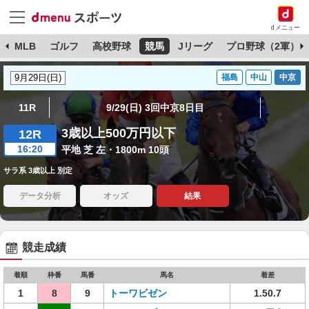
dメニュー
球
MLB
ゴルフ
高校野球
競馬
Jリーグ
プロ野球（2軍）
福島
中山
中京
11R
9/29(日) 3回中京8日目
3歳以上500万円以下
12R
16:20
平地 芝 左・1800m 10頭
サラ系 3歳以上 別定
データ分析
オッズ
結果
競走成績
着順
枠番
馬番
馬名
着差
1
8
9
トーワビゼン
1.50.7