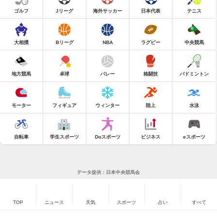
ゴルフ
Jリーグ
海外サッカー
日本代表
テニス
大相撲
Bリーグ
NBA
ラグビー
中央競馬
地方競馬
卓球
バレー
格闘技
バドミントン
モーター
フィギュア
ウィンター
陸上
水泳
自転車
学生スポーツ
Doスポーツ
ビジネス
eスポーツ
データ提供：日本中央競馬会
TOP
ニュース
天気
スポーツ
占い
すべて