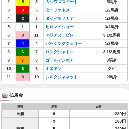
2
5
5
カシワズスイート
5馬身
3
3
3
ターフオトメ
1/2馬身
4
2
2
ダイイチノカミ
1/2馬身
5
1
1
ヒロマイショー
3/4馬身
6
8
11
マリアヌービレ
3 1/2馬身
7
4
4
パッシングジェリー
1/2馬身
8
6
7
ロングシャトル
3 1/2馬身
9
7
8
ゴールデンボア
3馬身
10
6
6
ミエテン
クビ
11
8
10
シルクジャネット
2馬身
払戻金
種類
馬番
金額
単勝
9
280円
9
160円
複勝
5
340円