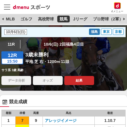
dメニュー
球
MLB
ゴルフ
高校野球
競馬
Jリーグ
プロ野球（2軍）
福島
東京
京都
11R
10/6(日) 2回福島4日目
3歳未勝利
12R
15:50
平地 芝 右・1200m 11頭
サラ系 3歳 馬齢
データ分析
オッズ
結果
競走成績
着順
枠番
馬番
馬名
着差
1
7
9
アレッジイメージ
1.10.7