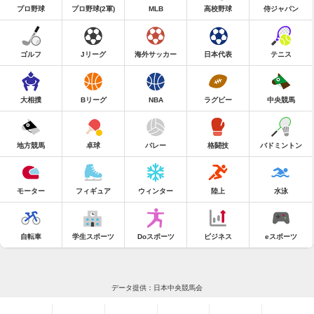
プロ野球
プロ野球(2軍)
MLB
高校野球
侍ジャパン
ゴルフ
Jリーグ
海外サッカー
日本代表
テニス
大相撲
Bリーグ
NBA
ラグビー
中央競馬
地方競馬
卓球
バレー
格闘技
バドミントン
モーター
フィギュア
ウィンター
陸上
水泳
自転車
学生スポーツ
Doスポーツ
ビジネス
eスポーツ
データ提供：日本中央競馬会