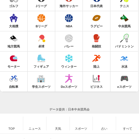
ゴルフ
Jリーグ
海外サッカー
日本代表
テニス
大相撲
Bリーグ
NBA
ラグビー
中央競馬
地方競馬
卓球
バレー
格闘技
バドミントン
モーター
フィギュア
ウィンター
陸上
水泳
自転車
学生スポーツ
Doスポーツ
ビジネス
eスポーツ
データ提供：日本中央競馬会
TOP
ニュース
天気
スポーツ
占い
すべて