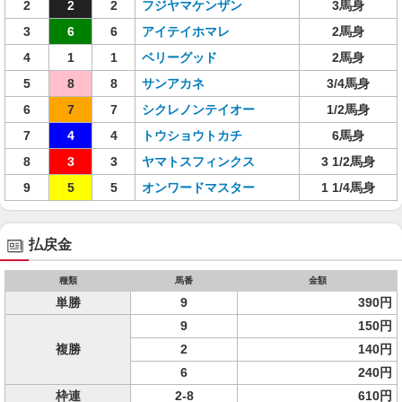
2
2
2
フジヤマケンザン
3馬身
3
6
6
アイテイホマレ
2馬身
4
1
1
ベリーグッド
2馬身
5
8
8
サンアカネ
3/4馬身
6
7
7
シクレノンテイオー
1/2馬身
7
4
4
トウショウトカチ
6馬身
8
3
3
ヤマトスフィンクス
3 1/2馬身
9
5
5
オンワードマスター
1 1/4馬身
払戻金
種類
馬番
金額
単勝
9
390円
9
150円
複勝
2
140円
6
240円
枠連
2-8
610円