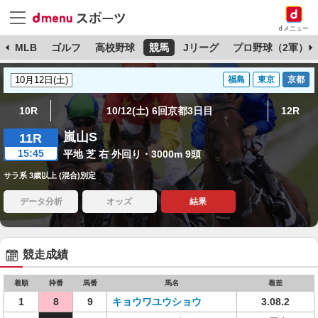
dメニュー
球
MLB
ゴルフ
高校野球
競馬
Jリーグ
プロ野球（2軍）
福島
東京
京都
10R
10/12(土) 6回京都3日目
12R
嵐山S
11R
15:45
平地 芝 右 外回り・3000m 9頭
サラ系 3歳以上 (混合)別定
データ分析
オッズ
結果
競走成績
着順
枠番
馬番
馬名
着差
1
8
9
キョウワユウショウ
3.08.2