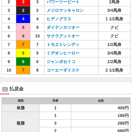
2
3
3
パワーツービート
2馬身
3
2
2
メジロマッキャロン
3/4馬身
4
4
4
ヒデノグラス
1 1/2馬身
5
8
9
ダイテンカツオー
クビ
6
8
10
サクラグットオー
クビ
7
7
7
トモエトレンディ
1/2馬身
8
5
5
ミデオンヒーロー
3/4馬身
9
6
6
ジャンボセイコ
1/2馬身
10
7
8
コーエーダイスケ
2 1/2馬身
払戻金
種類
馬番
金額
単勝
1
400円
1
180円
複勝
3
280円
2
680円