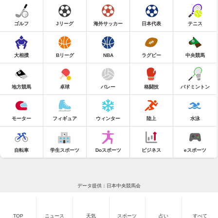
ゴルフ
Jリーグ
海外サッカー
日本代表
テニス
大相撲
Bリーグ
NBA
ラグビー
中央競馬
地方競馬
卓球
バレー
格闘技
バドミントン
モーター
フィギュア
ウィンター
陸上
水泳
自転車
学生スポーツ
Doスポーツ
ビジネス
eスポーツ
データ提供：日本中央競馬会
TOP
ニュース
天気
スポーツ
占い
すべて