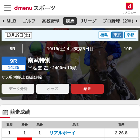
dメニュー
球
MLB
ゴルフ
高校野球
競馬
Jリーグ
プロ野球（2軍）
福島
東京
京都
8R
10/19(土) 4回東京5日目
10R
南武特別
9R
14:25
平地 芝 左・2400m 10頭
サラ系 3歳以上 (混合)別定
データ分析
オッズ
結果
競走成績
着順
枠番
馬番
馬名
着差
1
1
1
リアルボーイ
2.26.8