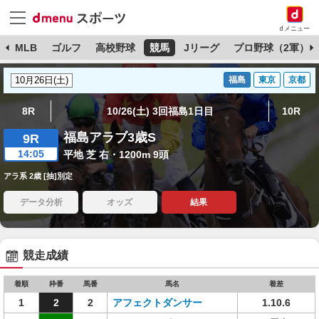
dメニュー
球
MLB
ゴルフ
高校野球
競馬
Jリーグ
プロ野球（2軍）
福島
東京
京都
8R
10/26(土) 3回福島1日目
10R
福島アラブ3歳S
9R
14:05
平地 芝 右・1200m 9頭
アラ系 2歳 [抽]別定
データ分析
オッズ
結果
競走成績
着順
枠番
馬番
馬名
着差
1
2
2
アフェクトダンサー
1.10.6