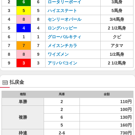
2
6
6
ロータリーボーイ
3馬身
3
5
5
ハイエステート
5馬身
4
8
8
センリーオパール
3/4馬身
5
4
4
ロングハッピー
2 1/2馬身
6
1
1
グローバルキティ
クビ
7
7
7
メイスンチカラ
アタマ
8
8
9
ワイズメン
1/2馬身
9
3
3
アリババコイン
2 1/2馬身
払戻金
種類
馬番
金額
単勝
2
110円
2
100円
複勝
6
130円
5
160円
枠連
2-6
730円