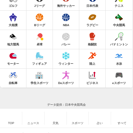
ゴルフ
Jリーグ
海外サッカー
日本代表
テニス
大相撲
Bリーグ
NBA
ラグビー
中央競馬
地方競馬
卓球
バレー
格闘技
バドミントン
モーター
フィギュア
ウィンター
陸上
水泳
自転車
学生スポーツ
Doスポーツ
ビジネス
eスポーツ
データ提供：日本中央競馬会
TOP
ニュース
天気
スポーツ
占い
すべて