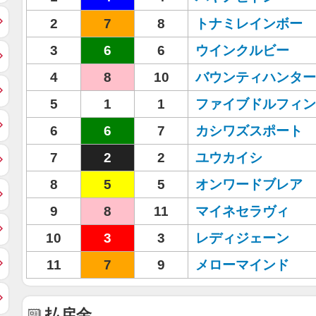
2
7
8
トナミレインボー
3
6
6
ウインクルビー
4
8
10
バウンティハンター
5
1
1
ファイブドルフィン
6
6
7
カシワズスポート
7
2
2
ユウカイシ
8
5
5
オンワードブレア
9
8
11
マイネセラヴィ
10
3
3
レディジェーン
11
7
9
メローマインド
払戻金