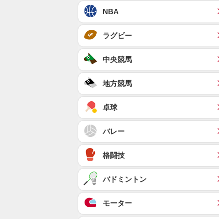
NBA
ラグビー
中央競馬
地方競馬
卓球
バレー
格闘技
バドミントン
モーター