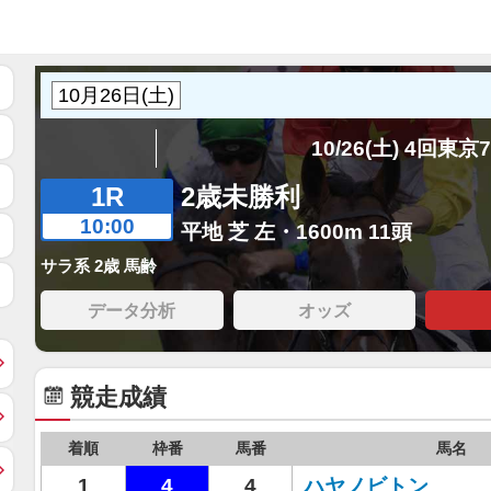
10/26(土) 4回東京
1R
2歳未勝利
10:00
平地 芝 左・1600m 11頭
サラ系 2歳 馬齢
データ分析
オッズ
競走成績
着順
枠番
馬番
馬名
1
4
4
ハヤノビトン