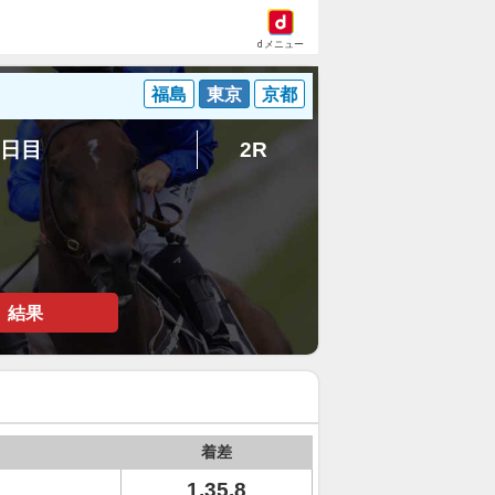
dメニュー
福島
東京
京都
7日目
2R
結果
着差
1.35.8